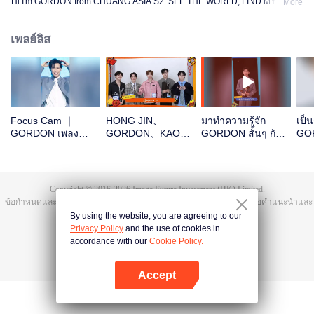
Hi I'm GORDON from CHUANG ASIA S2. SEE THE WORLD, FIND MYSELF!
More
เพลย์ลิส
Focus Cam ｜
HONG JIN、
มาทำความรู้จัก
เป็น
GORDON เพลง
GORDON、KAO、
GORDON สั้นๆ กัน
GO
Theme Song
NINJA、PRAYOpen
เถอะ
รา
CHUANG ASIA S2
the red envelopes
ASI
in the New Year!
Let's witness the
Copyright © 2016-
2026
Image Future Investment (HK) Limited.
luck together!
ข้อกำหนดและเงื่อนไข
|
ข้อตกลงความเป็นส่วนตัว
|
Cookie Policy
|
เสนอคำแนะนำและ
ข้อติชม
|
@
TencentVideo
By using the website, you are agreeing to our
Privacy Policy
and the use of cookies in
accordance with our
Cookie Policy.
Accept
เปิด APP