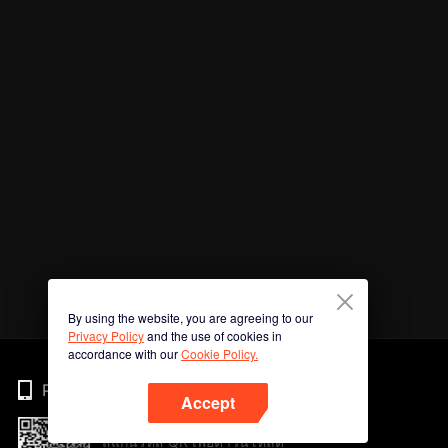
By using the website, you are agreeing to our
Privacy Policy
and the use of cookies in
accordance with our
Cookie Policy.
Phone
Accept
สแกนรหัส QR เพื่อดาวน์โหลด