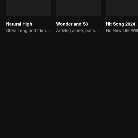
Natural High
Wonderland S3
Hit Song 2024
Shen Teng and friends' happy outing
Arriving alone, but setting off together.