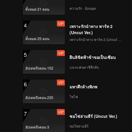
Group Wish You a
ความรัก · ย้อนยุค
ทั้งหมด 21 ตอน
Happy Chinese New
Year with Yangko
VIP
4
Dance
เพราะรักนำทาง พาร์ท 2
EP3(Part 2): Everyone
(Uncut Ver.)
Joins the Relay of
ทั้งหมด 25 ตอน
เพราะรักนำทาง พาร์ท 2 (Uncut Ver.)
Wild Wolf Disco
VIP
5
VIP
ฝืนลิขิตฟ้าข้าขอเป็นเซียน
5哈和他们的朋友
_EP03_播出版_第一版
แนวแฟนตาซีลึกลับ
อัปเดตถึงตอน 152
_0316
VIP
6
มหาศึกล้างพิภพ
EP4(Part 1): A
Spectacle in the
ไซไฟ
อัปเดตถึงตอน 235
Snow! Deng Chao
and Lu Han Run Laps
VIP
7
with Their Pants Off
ซอโซ่ล่ามธีร์ (Uncut Ver.)
EP4(Part 2):
Experiencing the
ซอโซ่ล่ามธีร์
อัปเดตถึงตอน 3
Bath House! The