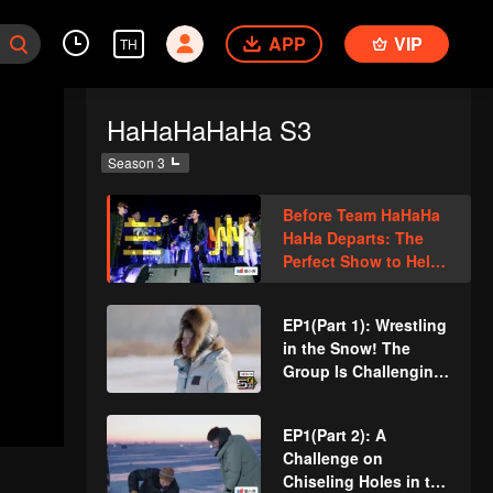
APP
VIP
TH
HaHaHaHaHa S3
Season 3
Before Team HaHaHa
HaHa Departs: The
Perfect Show to Help
You Unwind.
Deng Chao, Michael C
EP1(Part 1): Wrestling
hen, and Lu Han
in the Snow! The
Explore
Group Is Challenging
Northeast China
the Real Man
EP1(Part 2): A
Challenge on
Chiseling Holes in the