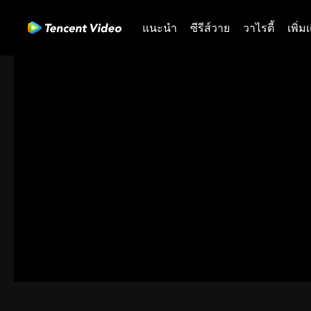
แนะนำ
ซีรีส์วาย
วาไรตี้
เพิ่ม