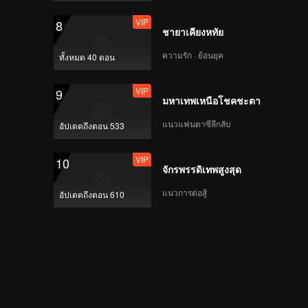
Group Splashes
VIP
8
Water and Everybody
VIP
ชายาเคียงหทัย
5哈和他们的朋友
Gets Wet
_EP04_播出版_第一版
ความรัก · ย้อนยุค
ทั้งหมด 40 ตอน
_0323
VIP
9
มหาเทพเหนือโชคชะตา
EP5(Part 1):
Challenging Senior
แนวแฟนตาซีลึกลับ
อัปเดตถึงตอน 533
Citizens in the Park!
Deng Chao
VIP
10
Performing Street
จักรพรรดิเทพสูงสุด
EP5(Part 2):
Dance on the
Exhilarating Ping-
Horizontal Bar
แนวการต่อสู้
อัปเดตถึงตอน 610
Pong Game! Michael
Chen Makes This
Show Very
VIP
Special Clip for the
Entertaining
Game: Ping-Pong
Exhibition Game
Between Lu Han and
Wang Mian
VIP