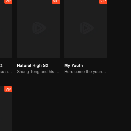
VIP
VIP
VIP
S2
Natural High S2
My Youth
หวานคืนวันที่ 7 กุมภาพันธ์
Sheng Teng and his friends come back with high spirits
Here come the young traditional culture fans!
VIP