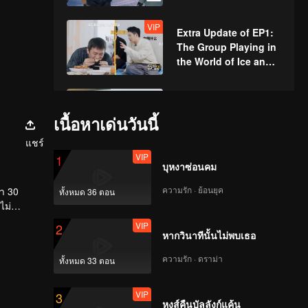
Ice → Deng Chao and
Michael Chen Playing
VIP
Extra Update of EP1:
Bowling with Their
The Group Playing in
Bodies
the World of Ice and
Snow
EP2(Part 1): Warning
of Hilarity! Everyone I
เนื้อหาเด่นวันนี้
s Playing a Prank on
แชร์
Michael Chen
VIP
1
บุหงาซ่อนคม
EP2(Part 2): Fan Zhiyi
and Lu Han Team up
ความรัก · ย้อนยุค
่า 30
ทั้งหมด 36 ตอน
to Score in the Snowfi
ไม่
eld Football Match
VIP
2
VIP
หากวินาทีนั้นไม่พบเธอ
5哈和他们的朋友
_EP02_播出版_第一版
ความรัก · ดราม่า
ทั้งหมด 33 ตอน
_0309.mp4
VIP
3
หงส์คืนบัลลังก์แค้น
EP3(Part 1): 5Ha