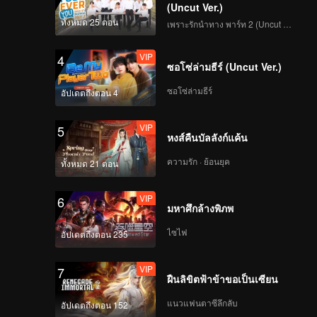
(Uncut Ver.)
Group Wish You a
ทั้งหมด 25 ตอน
เพราะรักนำทาง พาร์ท 2 (Uncut Ver.)
Happy Chinese New
Year with Yangko
VIP
4
Dance
ซอโซ่ล่ามธีร์ (Uncut Ver.)
EP3(Part 2): Everyone
Joins the Relay of
ซอโซ่ล่ามธีร์
อัปเดตถึงตอน 4
Wild Wolf Disco
VIP
5
VIP
หงส์คืนบัลลังก์แค้น
5哈和他们的朋友
_EP03_播出版_第一版
ความรัก · ย้อนยุค
ทั้งหมด 21 ตอน
_0316
VIP
6
มหาศึกล้างพิภพ
EP4(Part 1): A
Spectacle in the
ไซไฟ
อัปเดตถึงตอน 235
Snow! Deng Chao
and Lu Han Run Laps
VIP
7
with Their Pants Off
ฝืนลิขิตฟ้าข้าขอเป็นเซียน
EP4(Part 2):
Experiencing the
แนวแฟนตาซีลึกลับ
อัปเดตถึงตอน 152
Bath House! The