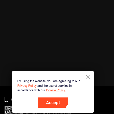
By using the website, you are agreeing to our
Privacy Policy
and the use of cookies in
accordance with our
Cookie Policy.
Phone
Accept
สแกนรหัส QR เพื่อดาวน์โหลด