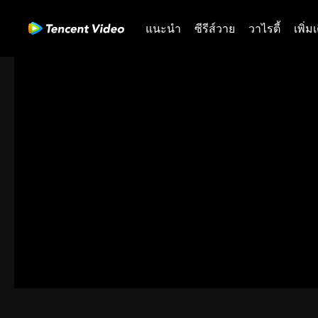
แนะนำ
ซีรีส์วาย
วาไรตี้
เพิ่ม