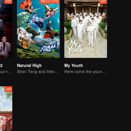
VIP
WeTV Only
VIP
S2
Natural High
My Youth
หวานคืนวันที่ 7 กุมภาพันธ์
Shen Teng and friends' happy outing
Here come the young traditional culture fans!
VIP