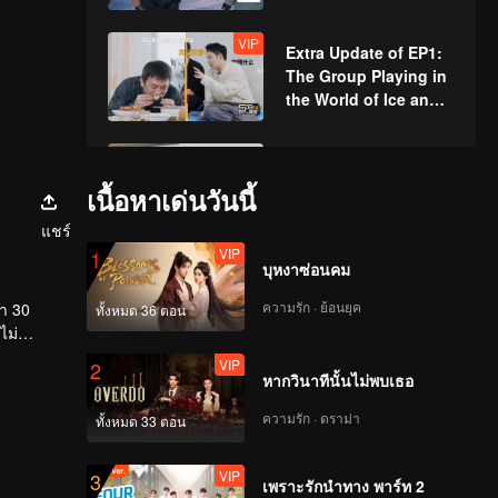
Ice → Deng Chao and
Michael Chen Playing
VIP
Extra Update of EP1:
Bowling with Their
The Group Playing in
Bodies
the World of Ice and
Snow
EP2(Part 1): Warning
of Hilarity! Everyone I
เนื้อหาเด่นวันนี้
s Playing a Prank on
แชร์
Michael Chen
VIP
1
บุหงาซ่อนคม
EP2(Part 2): Fan Zhiyi
and Lu Han Team up
ความรัก · ย้อนยุค
่า 30
ทั้งหมด 36 ตอน
to Score in the Snowfi
ไม่
eld Football Match
VIP
2
VIP
หากวินาทีนั้นไม่พบเธอ
5哈和他们的朋友
_EP02_播出版_第一版
ความรัก · ดราม่า
ทั้งหมด 33 ตอน
_0309.mp4
VIP
3
เพราะรักนำทาง พาร์ท 2
EP3(Part 1): 5Ha