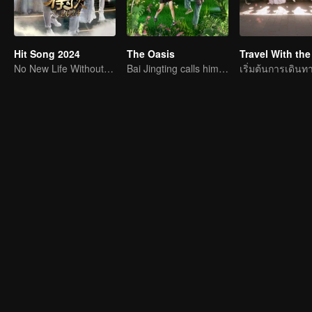
Hit Song 2024
The Oasis
No New Life Without New Songs
Bai Jingting calls himself "Jing Boran"?