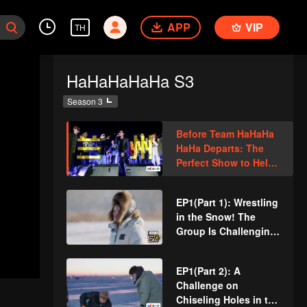
APP
VIP
TH
HaHaHaHaHa S3
Season 3
Before Team HaHaHa
HaHa Departs: The
Perfect Show to Help
You Unwind.
Deng Chao, Michael C
EP1(Part 1): Wrestling
hen, and Lu Han
in the Snow! The
Explore
Group Is Challenging
Northeast China
the Real Man
EP1(Part 2): A
Challenge on
Chiseling Holes in the