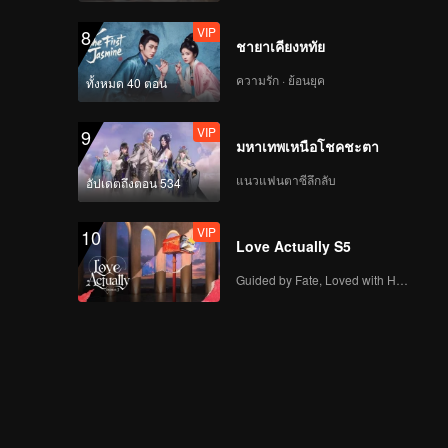
Group Splashes
VIP
8
Water and Everybody
VIP
ชายาเคียงหทัย
5哈和他们的朋友
Gets Wet
_EP04_播出版_第一版
ความรัก · ย้อนยุค
ทั้งหมด 40 ตอน
_0323
VIP
9
มหาเทพเหนือโชคชะตา
EP5(Part 1):
Challenging Senior
แนวแฟนตาซีลึกลับ
อัปเดตถึงตอน 534
Citizens in the Park!
Deng Chao
VIP
10
Performing Street
Love Actually S5
EP5(Part 2):
Dance on the
Exhilarating Ping-
Horizontal Bar
Guided by Fate, Loved with Heart
Pong Game! Michael
Chen Makes This
Show Very
VIP
Special Clip for the
Entertaining
Game: Ping-Pong
Exhibition Game
Between Lu Han and
Wang Mian
VIP