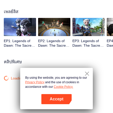
ชมจะได้สัมผัสกับการเดินทางที่ตลกขบขัน ร่วมกับเหล่าฮีโร่ผู้โด่งดังที่พยายามจะ
หยุดเขา และค้นพบแรงจูงใจที่แท้จริงในการขโมยหินศักดิ์สิทธิ์ของคล็อด
เพลย์ลิส
EP1: Legends of
EP2: Legends of
EP3: Legends of
EP4
Dawn: The Sacred
Dawn: The Sacred
Dawn: The Sacred
Daw
Stone
Stone
Stone
Sto
คลิปพิเศษ
By using the website, you are agreeing to our
Loading…
Privacy Policy
and the use of cookies in
accordance with our
Cookie Policy.
Accept
เปิด APP