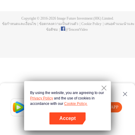
all kinds of easy or twists and turns of adventure. Stories where life begins to
fall into place. In the end, he will become more than the emperor, guarding
the whole continent.
Copyright © 2016-
2026
Image Future Investment (HK) Limited.
ข้อกำหนดและเงื่อนไข
|
ข้อตกลงความเป็นส่วนตัว
|
Cookie Policy
|
เสนอคำแนะนำและ
ข้อติชม
|
@
TencentVideo
By using the website, you are agreeing to our
Privacy Policy
and the use of cookies in
accordance with our
Cookie Policy.
Tencent Video
เปิด APP
รับชมเนื้อหาเพิ่มเติม
Accept
หากล้มเหลว โปรด
คลิกที่นี่
ลองใหม่อีกครั้ง
เปิด APP