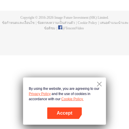
all kinds of easy or twists and turns of adventure. Stories where life begins to
fall into place. In the end, he will become more than the emperor, guarding
the whole continent.
Copyright © 2016-
2026
Image Future Investment (HK) Limited.
ข้อกำหนดและเงื่อนไข
|
ข้อตกลงความเป็นส่วนตัว
|
Cookie Policy
|
เสนอคำแนะนำและ
ข้อติชม
|
@
TencentVideo
By using the website, you are agreeing to our
Privacy Policy
and the use of cookies in
accordance with our
Cookie Policy.
Accept
เปิด APP