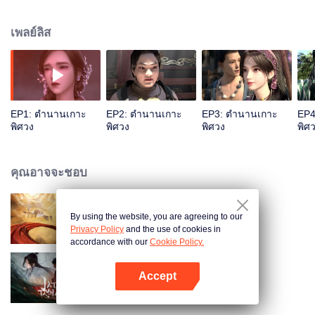
น่าพิศวง...รับชมอนิเมะผลงานยอดเยี่ยม CGอลังการงานสร้างและเรื่องราว
สนุกสนานนี้ได้ทาง WeTV เท่านั้น
เพลย์ลิส
EP1: ตำนานเกาะ
EP2: ตำนานเกาะ
EP3: ตำนานเกาะ
EP4
พิศวง
พิศวง
พิศวง
พิศ
คุณอาจจะชอบ
By using the website, you are agreeing to our
ศึกพิชิตสวรรค์
Privacy Policy
and the use of cookies in
accordance with our
Cookie Policy.
Accept
จูเซียน กระบี่เทพสังหาร
เปิด APP