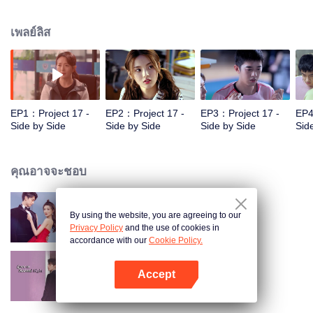
เติบโตไปด้วยกันในสนามแบดมินตัน เสี่ยวน่า สาวน้อยที่ทำงานในสนาม
แบดมินตัน นิสัยค่อนข้างร่าเริง และสนิทสนมกับสองพี่น้องนี้ เธอมีความรู้สึกดีๆกับ
เพลย์ลิส
จื่อหาว แต่ทว่าเส้นทางแห่งการเติบโตนั้น มักไม่ได้ราบรื่นเสมอไป เมื่อ2พี่น้อง
นักกีฬาต้องเจอกับอุปสรรคบางอย่างที่ต้องเลือกว่าจะเดินต่อไปในทางไหน เมื่อ
เหตุการณ์บางอย่างของครอบครัวพวกเขาเกิดน้ำลดตอผุดขึ้นมา จึงทำให้เกิดความ
ขัดแย้งและการไถ่บาปขึ้น แต่สิ่งเหล่านี้จะเป็นแรงบันดาลใจและเติมพลังหัวใจให้
พวกเขาได้อย่างไร โปรดติดตาม....
EP1：Project 17 -
EP2：Project 17 -
EP3：Project 17 -
EP4
Side by Side
Side by Side
Side by Side
Sid
คุณอาจจะชอบ
By using the website, you are agreeing to our
ฉากรักวัยฝัน
Privacy Policy
and the use of cookies in
accordance with our
Cookie Policy.
Accept
รักอีกครั้งหัวใจก็ยังเป็นเธอ
เปิด APP