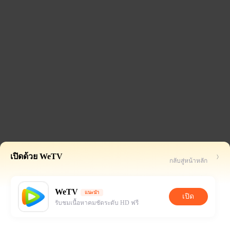
เปิดด้วย WeTV
กลับสู่หน้าหลัก
WeTV
แนะนำ
เปิด
รับชมเนื้อหาคมชัดระดับ HD ฟรี