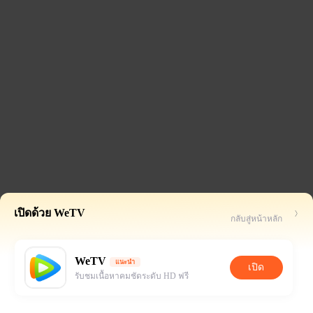
เปิดด้วย WeTV
กลับสู่หน้าหลัก
WeTV
แนะนำ
เปิด
รับชมเนื้อหาคมชัดระดับ HD ฟรี