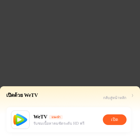
เปิดด้วย WeTV
กลับสู่หน้าหลัก
WeTV
แนะนำ
เปิด
รับชมเนื้อหาคมชัดระดับ HD ฟรี