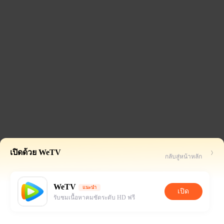
เปิดด้วย WeTV
กลับสู่หน้าหลัก
WeTV
แนะนำ
เปิด
รับชมเนื้อหาคมชัดระดับ HD ฟรี