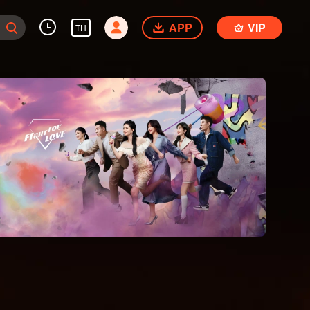
APP
VIP
TH