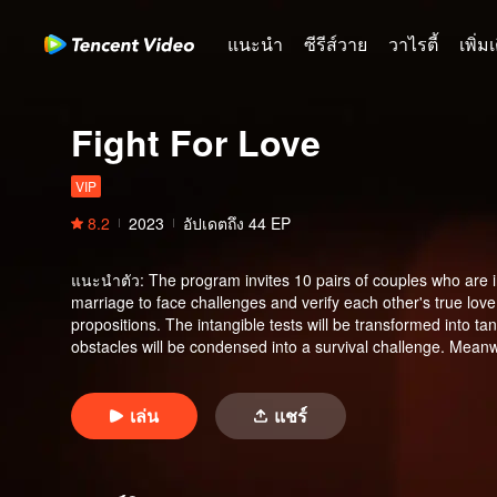
แนะนำ
ซีรีส์วาย
วาไรตี้
เพิ่ม
Fight For Love
VIP
8.2
2023
อัปเดตถึง
44
EP
แนะนำตัว
:
The program invites 10 pairs of couples who are in
marriage to face challenges and verify each other's true love
propositions. The intangible tests will be transformed into t
obstacles will be condensed into a survival challenge. Meanw
program.
เล่น
แชร์