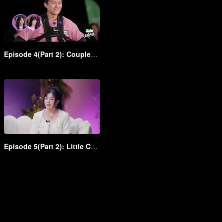
Episode 4(Part 2): Couples preparing to get married fight together to survive
Episode 5(Part 2): Little Cute Couple come back and have a sweet confession