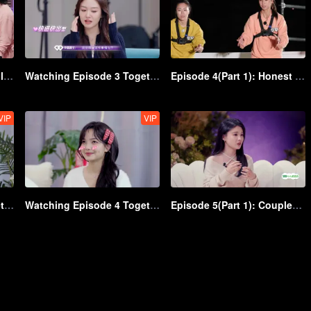
More for Episode 3: Couples spare no efforts to win the game
Watching Episode 3 Together: "Yu & Yuan" Couple challenge to blindfold and feed bread
Episode 4(Part 1): Honest communication → The first couple to be persuaded to break up appear!
VIP
VIP
Watching Episode 4 Together(Part 1): So sweet! Zhang Genyuan pampers Bei’er
Watching Episode 4 Together(Part 2): It's so sweet that "Zhuoqing" couple watch the scene together and show affection
Episode 5(Part 1): Couples Q＆A → Someone smiles while someone worries