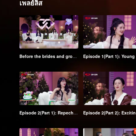
เพลย์ลิส
Before the brides and grooms enter: Young couples in suits and wedding dresses meet for the first time
Episode 2(Part 1): Repechage! A couple with stunning appearances smooch
Epis