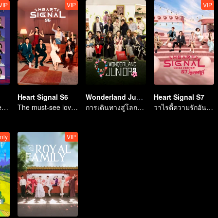
VIP
VIP
VIP
Heart Signal S6
Wonderland Junior S4
Heart Signal S7
Twenty attractive men and women fall in love on a desert island
The must-see love variety show in summer is coming back!
การเดินทางสู่โลกใบใหม่ในทุ่งกว้าง
วาไรตี้ความรักอันดับหนึ่ง
nly
VIP