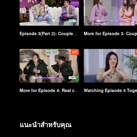
Episode 3(Part 2): Couples preparing to get married clash when they cross the border blindfolded
VIP
More for Episode 4: Real couples dare to express themselves in night chat time
แนะนำสำหรับคุณ