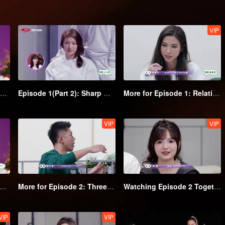
VIP
Episode 1(Part 1): Young couples' Mire Battle makes Xie Na and Kan Qingzi cry
Episode 1(Part 2): Sharp Q&A among the boys and girls
More for Episode 1: Relationship test is like a cruel occasion for the couples
VIP
VIP
ode 2(Part 2): Exciting! Couples are crazy fighting for love
More for Episode 2: Three out of ten couples met online
Watching Episode 2 Together: Zhang Xindong and Yao Hao are competing for their abs, and Zhang Genyuan just quits
VIP
VIP