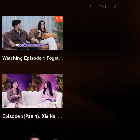
1
/
3
VIP
Watching Episode 1 Together: “Yu & Zhou” Couple from love variety show reunite again and watch the Mire Battle together
Episode 3(Part 1): Xie Na is moved when couples propose under the snow mountain