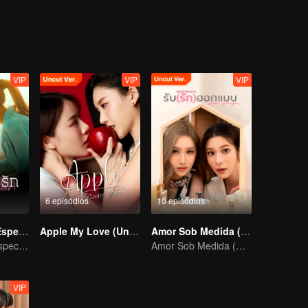
nada por ela?
VIP
VIP
VIP
6 episódios
10 episódios
Amor Negado Especial Infinito
Apple My Love (Uncut Ver.)
Amor Sob Medida (Uncut Ver.)
Amor Negado Especial Infinito
Amor Sob Medida (Uncut Ver.)
VIP