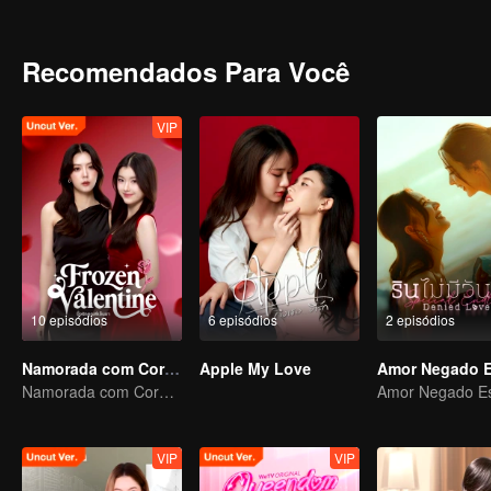
pensaria se soubesse que essa jovem já foi completamente apaixo
Recomendados Para Você
VIP
10 episódios
6 episódios
2 episódios
Namorada com Coração Fria (Uncut)
Apple My Love
Namorada com Coração Fria (Uncut)
VIP
VIP