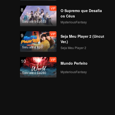
VIP
8
O Supremo que Desafia
VIP
EP05A: Namorada
os Céus
com Coração Fria
Saiu até o Ep533
MysteriousFantasy
(TV)
VIP
9
Seja Meu Player 2 (Uncut
VIP
EP05B: Namorada
Ver.)
com Coração Fria
Saiu até o Ep3
Seja Meu Player 2
(TV)
VIP
10
Mundo Perfeito
VIP
EP05C: Namorada
com Coração Fria
MysteriousFantasy
Saiu até o Ep280
(TV)
VIP
EP05D: Namorada
com Coração Fria
(TV)
VIP