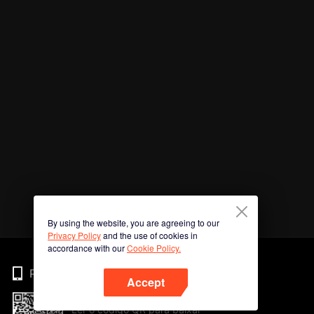
By using the website, you are agreeing to our
Privacy Policy
and the use of cookies in
accordance with our
Cookie Policy.
Phone
Accept
Ler o código QR para baixar