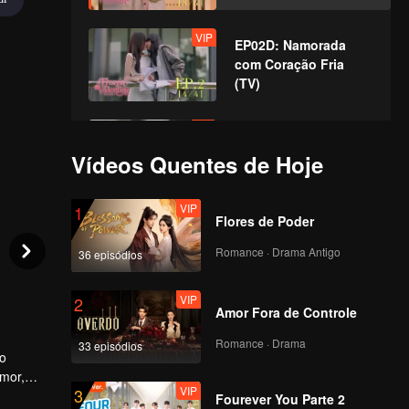
VIP
EP02D: Namorada
com Coração Fria
(TV)
VIP
EP03A: Namorada
com Coração Fria
Vídeos Quentes de Hoje
(TV)
VIP
1
Flores de Poder
VIP
EP03B: Namorada
com Coração Fria
Romance · Drama Antigo
36 episódios
(TV)
VIP
2
Amor Fora de Controle
VIP
EP03C: Namorada
com Coração Fria
Romance · Drama
33 episódios
jo
(TV)
amor,
VIP
3
a
Fourever You Parte 2
VIP