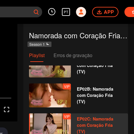
com Coração Fria
APP
(TV)
PT
EP01D: Namorada
Namorada com Coração Fria (TV)
com Coração Fria
(TV)
Season 1
Playlist
Erros de gravação
VIP
EP02A: Namorada
com Coração Fria
(TV)
VIP
EP02B: Namorada
com Coração Fria
(TV)
VIP
EP02C: Namorada
com Coração Fria
(TV)