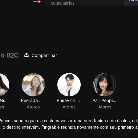
io 02C
Compartilhar
Nycha Nichapat Sujipinyo
es
. Poucos sabem que ela costumava ser uma nerd tímida e de óculos, cu
o, o destino intervém. Pingrak é reunida novamente com seu primeiro 
ante é a mesma garotinha de óculos que costumava segui-la. O que el