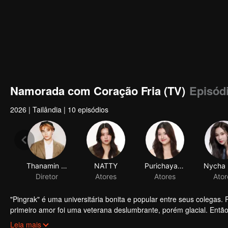
Namorada com Coração Fria (TV)
Episód
2026
|
Tailândia
|
10 episódios
Thanamin Wongskulphat
NATTY
Purichaya Saranark
Diretor
Atores
Atores
Ator
"Pingrak" é uma universitária bonita e popular entre seus colegas
primeiro amor foi uma veterana deslumbrante, porém glacial. Entã
"P’Charm, a fria".
Quanto a P’Charm, ela não faz ideia de que essa garota deslumbr
Leia mais