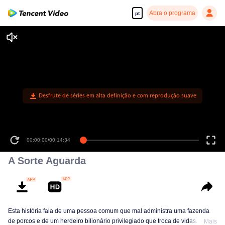
Abra o programa
pt
Desfrute de séries em alta definição e com reprodução suave
00:00:00
/
00:14:34
A Sorte Aguarda
Esta história fala de uma pessoa comum que mal administra uma fazenda
de porcos e de um herdeiro bilionário privilegiado que troca de vidas. He
Mais