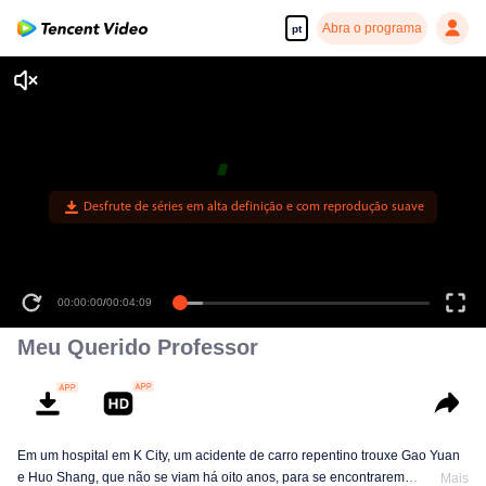
Abra o programa
pt
00:00:00
/
00:04:09
Meu Querido Professor
Em um hospital em K City, um acidente de carro repentino trouxe Gao Yuan
e Huo Shang, que não se viam há oito anos, para se encontrarem
Mais