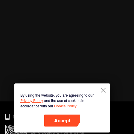
By using the website, you are agreeing to our
Privacy Policy
and the use of cookies in
accordance with our
Cookie Policy.
Phone
Accept
Ler o código QR para baixar