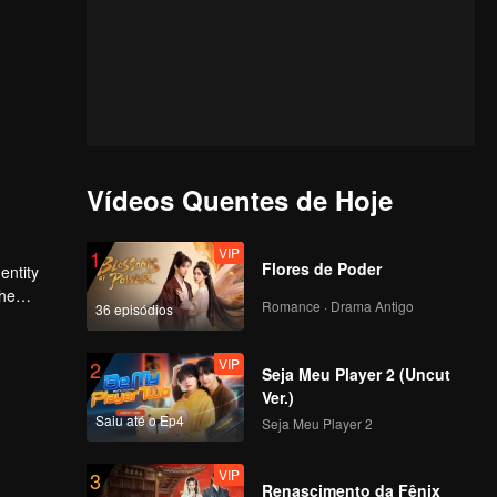
Vídeos Quentes de Hoje
VIP
1
Flores de Poder
entity
Romance · Drama Antigo
36 episódios
he
VIP
2
Seja Meu Player 2 (Uncut
Ver.)
Saiu até o Ep4
Seja Meu Player 2
VIP
3
Renascimento da Fênix