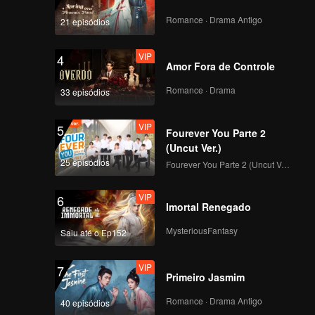
Romance · Drama Antigo
21 episódios
VIP
4
Amor Fora de Controle
Romance · Drama
33 episódios
VIP
5
Fourever You Parte 2
(Uncut Ver.)
25 episódios
Fourever You Parte 2 (Uncut Ver.)
VIP
6
Imortal Renegado
MysteriousFantasy
Saiu até o Ep152
VIP
7
Primeiro Jasmim
Romance · Drama Antigo
40 episódios