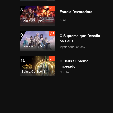
VIP
8
Estrela Devoradora
Sci-Fi
Saiu até o Ep235
VIP
9
O Supremo que Desafia
os Céus
Saiu até o Ep534
MysteriousFantasy
VIP
10
O Deus Supremo
Imperador
Saiu até o Ep611
Combat