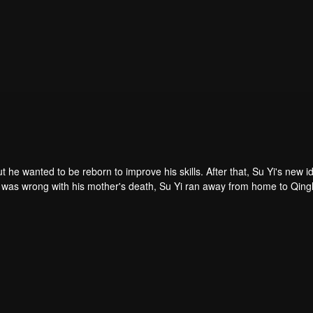
ut he wanted to be reborn to improve his skills. After that, Su Yi's new id
 was forced to become a live-in son-in-law. A year later, he awakened t