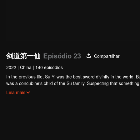
剑道第一仙
Episódio 23
Compartilhar
2022
|
China
|
140 episódios
In the previous life, Su Yi was the best sword divinity in the world. B
was a concubine's child of the Su family. Suspecting that something was wrong with his mother's death, Su Yi ran away from home to Qinghe
Sword Mansion to practice. But suddenly, he lost his cultivation and
Leia mais
memory of his previous life and began his rise.