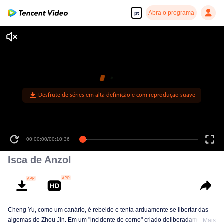
Abra o programa
pt
00:00:00
/
00:10:36
Isca de Anzol
Cheng Yu, como um canário, é rebelde e tenta arduamente se libertar das
algemas de Zhou Jin. Em um "incidente de corno" criado deliberadamente,
Mais