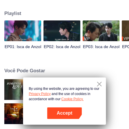
ela conheceu o "modelo masculino" Pei Zheng. Cheng Yu provoca Pei
Zheng muitas vezes, dando a ele a oportunidade de ser um herói e salvar a
Playlist
beldade. Pei Zheng vai de "manter a calma" para "lutar". Os dois usam um
ao outro, mas gradualmente se tornam sinceros...
VIP
VIP
EP01: Isca de Anzol
EP02: Isca de Anzol
EP03: Isca de Anzol
EP0
Você Pode Gostar
By using the website, you are agreeing to our
Amor Eterno
Privacy Policy
and the use of cookies in
accordance with our
Cookie Policy.
Accept
Your Trap
Abra o programa