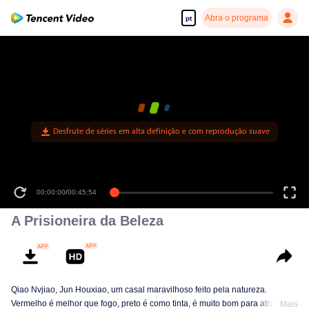
Abra o programa
pt
Desfrute de séries em alta definição e com reprodução suave
00:00:00
/
00:45:54
A Prisioneira da Beleza
Qiao Nvjiao, Jun Houxiao, um casal maravilhoso feito pela natureza.
Vermelho é melhor que fogo, preto é como tinta, é muito bom para atrair
Mais