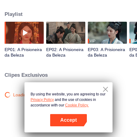
riqueza e felicidade!
Playlist
VIP
VIP
EP01: A Prisioneira
EP02: A Prisioneira
EP03: A Prisioneira
EP0
da Beleza
da Beleza
da Beleza
da 
Clipes Exclusivos
By using the website, you are agreeing to our
Loading…
Privacy Policy
and the use of cookies in
accordance with our
Cookie Policy.
Accept
Abra o programa