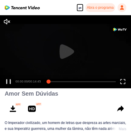
Abra o programa
pt
00:00:00
/
00:14:45
Amor Sem Dúvidas
O Imperador civilizado, um homem de letras que despreza as artes marciais,
e sua Imperatriz guerreira, uma mulher da lâmina, não têm nada além de
Mais