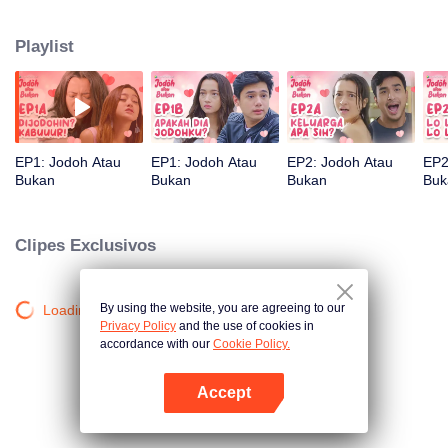
infância em uma pacata cidade. Lá, ela conhece sua excêntrica família
adotiva e o irritante, porém encantador, Jonah. À medida que aventuras
Playlist
inesperadas os aproximam, sentimentos começam a surgir, mas com a
chegada da namorada de Jonah e novos pretendentes à espera de Natalie,
será que eles estão realmente destinados a ficar juntos?
EP1: Jodoh Atau
EP1: Jodoh Atau
EP2: Jodoh Atau
EP2
Bukan
Bukan
Bukan
Buk
Clipes Exclusivos
By using the website, you are agreeing to our
Loading…
Privacy Policy
and the use of cookies in
accordance with our
Cookie Policy.
Accept
Abra o programa