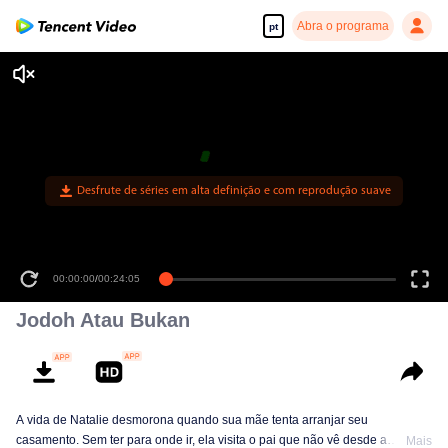
Abra o programa
pt
Desfrute de séries em alta definição e com reprodução suave
00:00:00
/
00:24:05
Jodoh Atau Bukan
A vida de Natalie desmorona quando sua mãe tenta arranjar seu
casamento. Sem ter para onde ir, ela visita o pai que não vê desde a
Mais