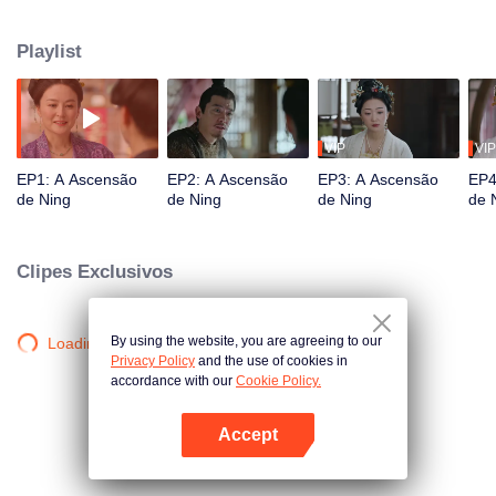
ocultos no processo. Após o desgosto, ela buscou a independência abrindo
um negócio. Luo Shenyuan, acusado injustamente, procurou a verdade
Playlist
sobre a morte de seu mentor. Grato pelo apoio de Yining, ele a ajudou
quando seu negócio enfrentou dificuldades, e sua compreensão mútua se
transformou em amor...
VIP
VIP
EP1: A Ascensão
EP2: A Ascensão
EP3: A Ascensão
EP4
de Ning
de Ning
de Ning
de 
Clipes Exclusivos
By using the website, you are agreeing to our
Loading…
Privacy Policy
and the use of cookies in
accordance with our
Cookie Policy.
Accept
Abra o programa