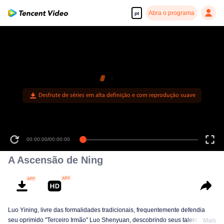
Abra o programa
pt
Desfrute de séries em alta definição e com reprodução suave
00:00:00
/
00:00:00
A Ascensão de Ning
Luo Yining, livre das formalidades tradicionais, frequentemente defendia
seu oprimido "Terceiro Irmão" Luo Shenyuan, descobrindo seus talentos
Mais