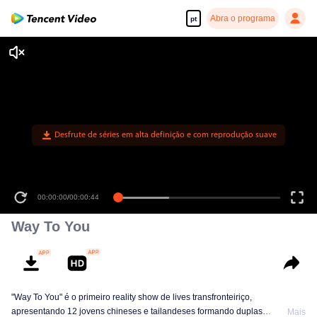
Abra o programa
pt
Desfrute de séries em alta definição e com reprodução suave
00:00:00
/
00:00:44
Way To You
"Way To You" é o primeiro reality show de lives transfronteiriço,
apresentando 12 jovens chineses e tailandeses formando duplas
Mais