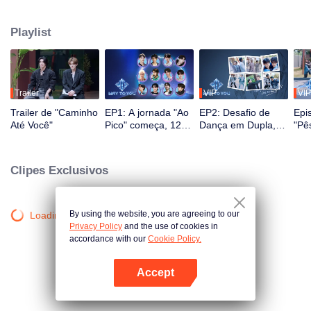
masculinas. Ao longo de 2,5 meses, o público testemunha o crescimento
deles através de reality shows e performances ao vivo, com interação em
Playlist
múltiplas plataformas. Os espectadores participam diretamente do
desenvolvimento dos ídolos por meio de votações e apoio, acompanhando
a jornada desde o primeiro encontro até a sinergia perfeita. O casal mais
popular, com a melhor química, finalmente fará sua estreia no palco global.
Trailer
VIP
VIP
Trailer de "Caminho
EP1: A jornada "Ao
EP2: Desafio de
Epi
Até Você"
Pico" começa, 12
Dança em Dupla,
"Pê
jovens sino-
Par Favor Se
For
tailandeses se
Posicione!
ban
encontram pela
rec
Clipes Exclusivos
primeira vez!
icôn
By using the website, you are agreeing to our
Loading…
Privacy Policy
and the use of cookies in
accordance with our
Cookie Policy.
Accept
Abra o programa