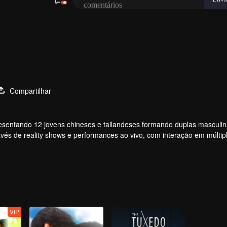
Compartilhar
apresentando 12 jovens chineses e tailandeses formando duplas masculi
vés de reality shows e performances ao vivo, com interação em múltip
vimento dos ídolos por meio de votações e apoio, acompanhando a jo
ular, com a melhor química, finalmente fará sua estreia no palco global
VIP