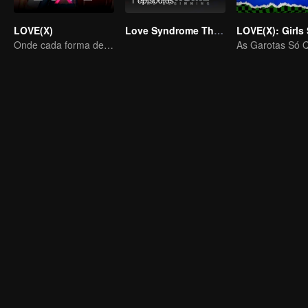
LOVE(X)
Love Syndrome The Beginning Special Episode
Onde cada forma de amor se encontra, cada coração palpita em todas as cores