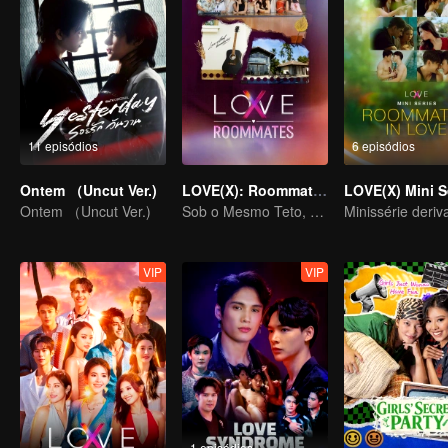
11 episódios
6 episódios
Ontem （Uncut Ver.)
LOVE(X): Roommates
Ontem （Uncut Ver.)
Sob o Mesmo Teto, Corações Desbloqueados! O Especial LOVE(X) de Companheiros de Casa
VIP
VIP
1 episódios