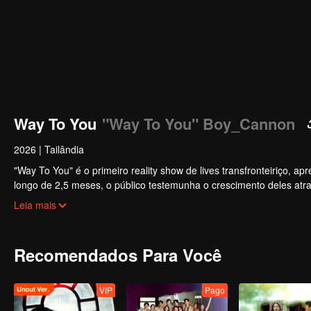
Way To You
"Way To You" Boy_Cannon
2026
|
Tailândia
"Way To You" é o primeiro reality show de lives transfronteiriço, 
longo de 2,5 meses, o público testemunha o crescimento deles atra
plataformas. Os espectadores participam diretamente do desenvol
Leia mais
desde o primeiro encontro até a sinergia perfeita. O casal mais pop
Recomendados Para Você
VIP
Pago