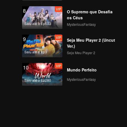
Grande Final, Jovens
VIP
8
Encontram-se no
O Supremo que Desafia
Pico!
os Céus
Saiu até o Ep533
MysteriousFantasy
VIP
EP8 Bônus-01
VIP
9
Seja Meu Player 2 (Uncut
Ver.)
Saiu até o Ep3
Seja Meu Player 2
VIP
EP8 Bônus-02
VIP
10
Mundo Perfeito
MysteriousFantasy
Saiu até o Ep280
VIP
EP8 Bônus-03