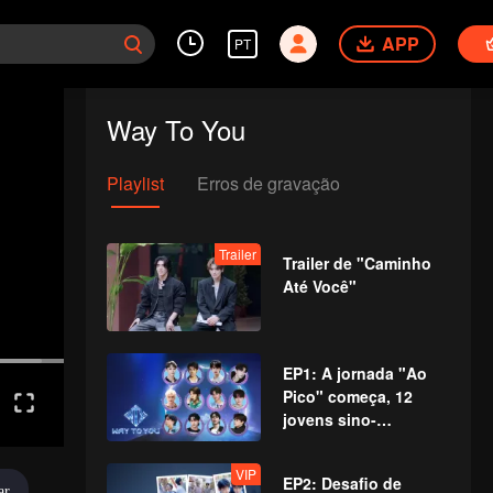
APP
PT
Way To You
Playlist
Erros de gravação
Trailer
Trailer de "Caminho
Até Você"
EP1: A jornada "Ao
Pico" começa, 12
jovens sino-
tailandeses se
encontram pela
VIP
EP2: Desafio de
primeira vez!