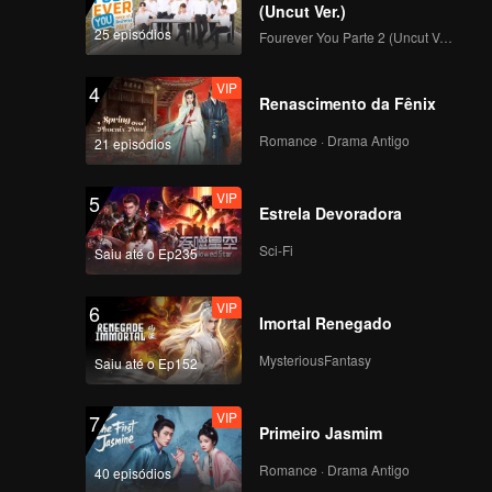
Geral de Todos os
(Uncut Ver.)
Participantes!
25 episódios
Fourever You Parte 2 (Uncut Ver.)
VIP
Episódio 7: Exibição
de avaliação de
VIP
4
talentos em grupo, da
Renascimento da Fênix
inexperiência ao
deslumbre
Romance · Drama Antigo
21 episódios
VIP
EP7 Bônus-01
VIP
5
Estrela Devoradora
Sci-Fi
Saiu até o Ep235
VIP
EP7 Bônus - 02
VIP
6
Imortal Renegado
MysteriousFantasy
Saiu até o Ep152
VIP
EP07 Extra - 03
VIP
7
Primeiro Jasmim
Romance · Drama Antigo
40 episódios
VIP
Episódio 8: Noite do