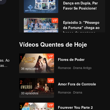
Dança em Dupla, Par
Favor Se Posicione!
VIP
Episódio 3: "Pêssego
da Fortuna" chega ao
banco de mentores,
recriando cenas
Vídeos Quentes de Hoje
icônicas!
VIP
Episódio 4: Gala de
Atuação: Jovens
VIP
1
Talentos em uma
Flores de Poder
nas. Ao
Disputa Épica de
las
Interpretação
Romance · Drama Antigo
36 episódios
VIP
rnada
Episódio 5: A Primeira
.
Competição no Pico,
VIP
2
Avante Sem Medo!
Amor Fora de Controle
Romance · Drama
33 episódios
VIP
Episódio 6: Grande
Confronto nos Jogos
VIP
3
Aquáticos, Batalha
Fourever You Parte 2