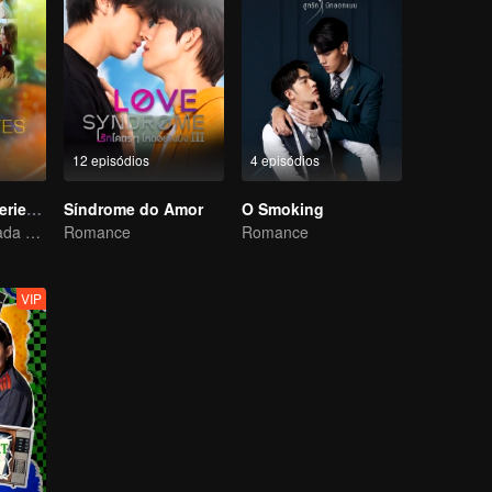
12 episódios
4 episódios
LOVE(X) Mini Series: Roommates In Love
Síndrome do Amor
O Smoking
Minissérie derivada de LOVE(X)
Romance
Romance
VIP