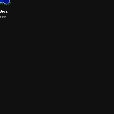
LOVE(X): Girls Secret Party
As Garotas Só Querem Se Divertir