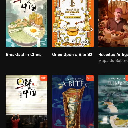
Breakfast in China
Once Upon a Bite S2
Receitas Antig
VIP
VIP