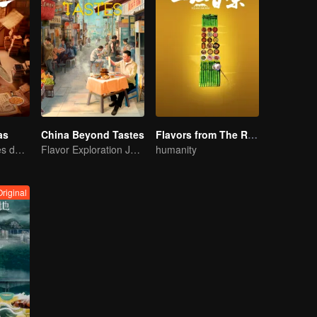
as
China Beyond Tastes
Flavors from The River
Mapa de Sabores da China
Flavor Exploration Journey of Chen Xiaoqing
humanity
Original