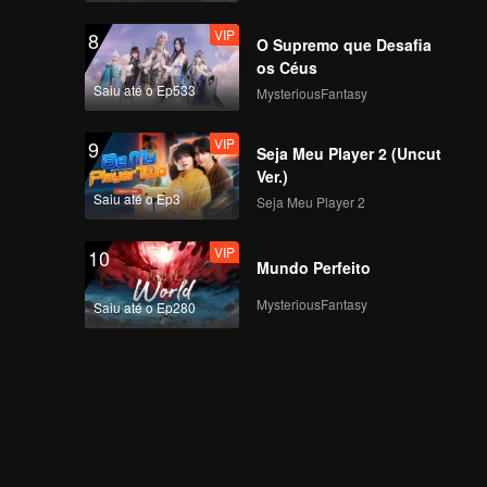
VIP
炭烤生蚝+尾插（地域
8
O Supremo que Desafia
篇）_13
os Céus
Saiu até o Ep533
MysteriousFantasy
VIP
糟鳗+尾插（地域篇）
9
Seja Meu Player 2 (Uncut
_14
Ver.)
Saiu até o Ep3
Seja Meu Player 2
VIP
鲅鱼水饺_15
10
Mundo Perfeito
MysteriousFantasy
Saiu até o Ep280
辣炒蛤蜊_16
半酒章鱼_17