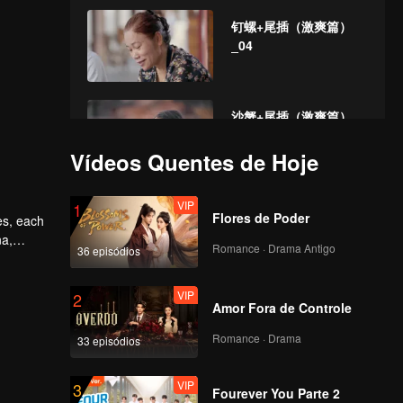
钉螺+尾插（激爽篇）
_04
沙蟹+尾插（激爽篇）
_05
Vídeos Quentes de Hoje
VIP
浮粿+尾插（激爽篇）
1
Flores de Poder
es, each
_06
na,
Romance · Drama Antigo
36 episódios
VIP
薄壳+尾插（欢聚篇）
2
Amor Fora de Controle
_07
Romance · Drama
33 episódios
VIP
土笋冻_08
3
Fourever You Parte 2