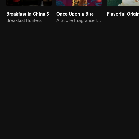
Breakfast in China 5
Once Upon a Bite
Breakfast Hunters
A Subtle Fragrance in Flavor