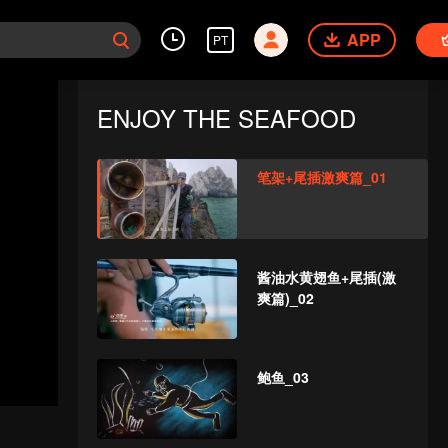
APP
PT
ENJOY THE SEAFOOD
笔架+尾插激爽篇_01
酱油水黄翅鱼+尾插(激
爽篇)_02
鲍鱼_03