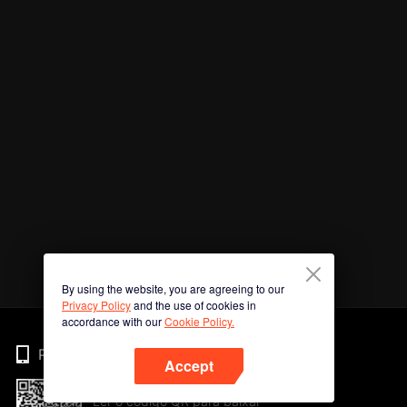
By using the website, you are agreeing to our
Privacy Policy
and the use of cookies in
accordance with our
Cookie Policy.
Phone
Accept
Ler o código QR para baixar