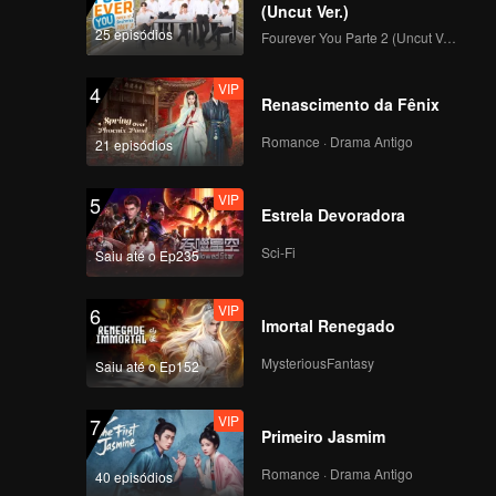
(Uncut Ver.)
25 episódios
Fourever You Parte 2 (Uncut Ver.)
VIP
灌汤黄鱼+尾插（欢聚
4
Renascimento da Fênix
篇）_09
Romance · Drama Antigo
21 episódios
VIP
三抱鳓鱼_10
5
Estrela Devoradora
Sci-Fi
Saiu até o Ep235
VIP
盐焗蛏+尾插（欢聚篇）
6
Imortal Renegado
_11
MysteriousFantasy
Saiu até o Ep152
VIP
生呛蟹-上线版_12
7
Primeiro Jasmim
Romance · Drama Antigo
40 episódios