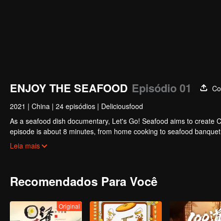
ENJOY THE SEAFOOD
Episódio 01
Co
2021
|
China
|
24 episódios
|
Deliciousfood
As a seafood dish documentary, Let's Go! Seafood aims to create Chi
episode is about 8 minutes, from home cooking to seafood banquet, f
recording a group of people who eat by the sea!
Leia mais
Recomendados Para Você
Original