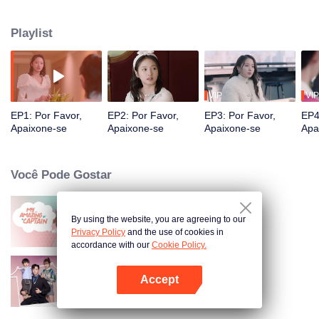
terminado e se tornou a bucha de canhão feminina no papel coadjuvante
"Chu Ji". Só o amor pode retornar a o mundo real. Ela fez o contrário. Ela
Playlist
não queria um homem ou um emprego. Ela só queria ser um peixe salgado
rico e lindo. Inesperadamente, o amor e a carreira bateram em sua porta um
após o outro!
VIP
VIP
EP1: Por Favor,
EP2: Por Favor,
EP3: Por Favor,
EP4
Apaixone-se
Apaixone-se
Apaixone-se
Apa
Você Pode Gostar
By using the website, you are agreeing to our
Meu Incrível Capitão
Privacy Policy
and the use of cookies in
accordance with our
Cookie Policy.
Accept
Memórias com Você
Abra o programa