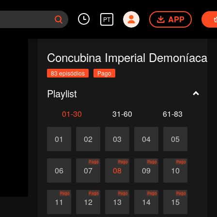
APP
PT
Concubina Imperial Demoníaca
83 episódios
Pago
Playlist
01-30
31-60
61-83
01
02
03
04
05
Pago
Pago
Pago
Pago
06
07
08
09
10
Pago
Pago
Pago
Pago
Pago
11
12
13
14
15