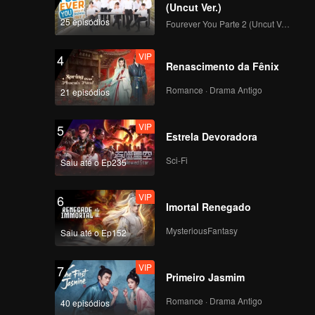
(Uncut Ver.)
25 episódios
Fourever You Parte 2 (Uncut Ver.)
VIP
4
Renascimento da Fênix
Romance · Drama Antigo
21 episódios
VIP
5
Estrela Devoradora
Sci-Fi
Saiu até o Ep235
VIP
6
Imortal Renegado
MysteriousFantasy
Saiu até o Ep152
VIP
7
Primeiro Jasmim
Romance · Drama Antigo
40 episódios