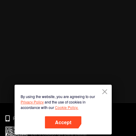
By using the website, you are agreeing to our
Privacy Policy
and the use of cookies in
accordance with our
Cookie Policy.
Phone
Accept
Ler o código QR para baixar