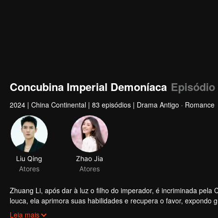
Concubina Imperial Demoníaca
Episódio
2024
|
China Continental
|
83 episódios
|
Drama Antigo · Romance
Liu Qing
Zhao Jia
Atores
Atores
Zhuang Li, após dar à luz o filho do imperador, é incriminada pela
louca, ela aprimora suas habilidades e recupera o favor, expondo
descobrir que a imperatriz é a verdadeira culpada, ela habilmente r
Leia mais