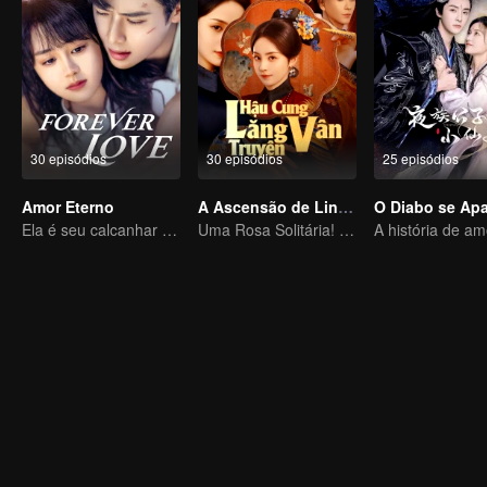
30 episódios
30 episódios
25 episódios
Amor Eterno
A Ascensão de Ling Yun
Ela é seu calcanhar de Aquiles e sua armadura
Uma Rosa Solitária! Superando o Harém Imperial