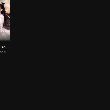
O Diabo se Apaixona pela Fada
A história de amor entre uma fada animada e um demônio de cara fria