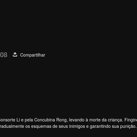
 08
Compartilhar
 Consorte Li e pela Concubina Rong, levando à morte da criança. Fingin
 gradualmente os esquemas de seus inimigos e garantindo sua punição
etalia, levando à queda da imperatriz. Zhuang Li finalmente se torna a