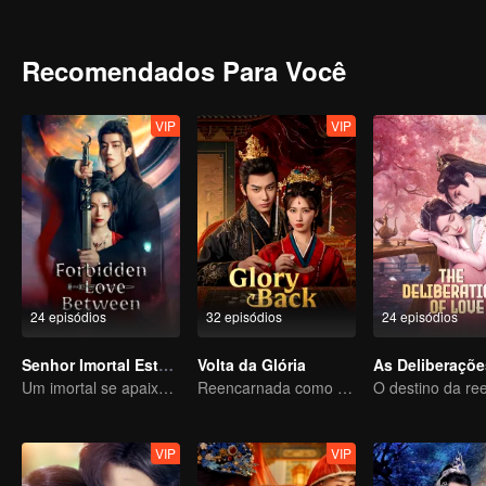
imperatriz viúva, guiando seu filho jovem para ascender ao trono.
Recomendados Para Você
VIP
VIP
24 episódios
32 episódios
24 episódios
Senhor Imortal Está Em Apuros
Volta da Glória
Um imortal se apaixona por uma bruxa
Reencarnada como uma criada! Uma imperatriz de nível máximo pune impiedosamente a escória
VIP
VIP