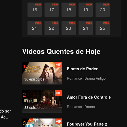
Pago
Pago
Pago
Pago
Pago
16
17
18
19
20
Pago
Pago
Pago
Pago
Pago
21
22
23
24
25
Pago
Pago
Pago
Pago
Pago
26
27
28
29
30
Vídeos Quentes de Hoje
VIP
1
Flores de Poder
Romance · Drama Antigo
36 episódios
VIP
2
Amor Fora de Controle
Romance · Drama
33 episódios
do ser
. Ao
VIP
3
Fourever You Parte 2