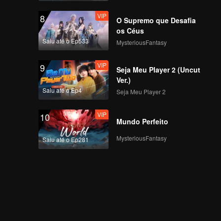
VIP
8
O Supremo que Desafia
os Céus
Saiu até o Ep533
MysteriousFantasy
VIP
9
Seja Meu Player 2 (Uncut
Ver.)
Saiu até o Ep4
Seja Meu Player 2
VIP
10
Mundo Perfeito
MysteriousFantasy
Saiu até o Ep281