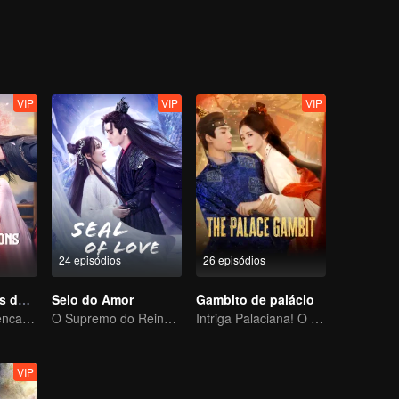
VIP
VIP
VIP
24 episódios
26 episódios
As Deliberações do Amor
Selo do Amor
Gambito de palácio
O destino da reencarnação cíclica recaiu sobre Qingqing
O Supremo do Reino Demoníaco e o Amor Proibido
Intriga Palaciana! O Desafio de uma Solitária
VIP