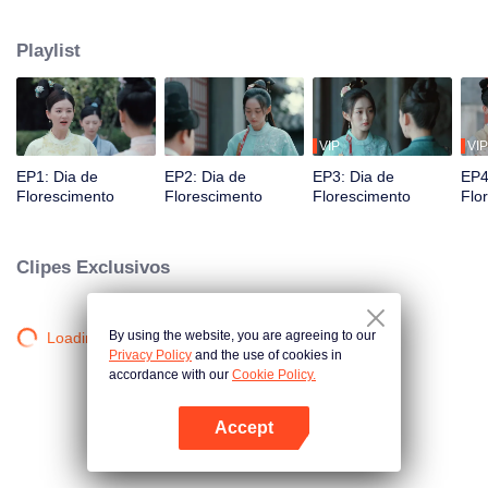
a falecida princesa, envolveu-se numa luta pelo poder entre os filhos do
príncipe. Ela acabou sendo concubina do terceiro filho, He Lianxin.
Playlist
Inicialmente, Qinglian tentou escapar, mas ao vivenciar uma série de
acontecimentos com Lianxin, ficou comovida com sua compaixão pelo povo.
Como resultado, ela estava determinada a ficar ao seu lado e ajudá-lo a
realizar suas ambições.
VIP
VIP
EP1: Dia de
EP2: Dia de
EP3: Dia de
EP4
Florescimento
Florescimento
Florescimento
Flo
Clipes Exclusivos
By using the website, you are agreeing to our
Loading…
Privacy Policy
and the use of cookies in
accordance with our
Cookie Policy.
Accept
Abra o programa