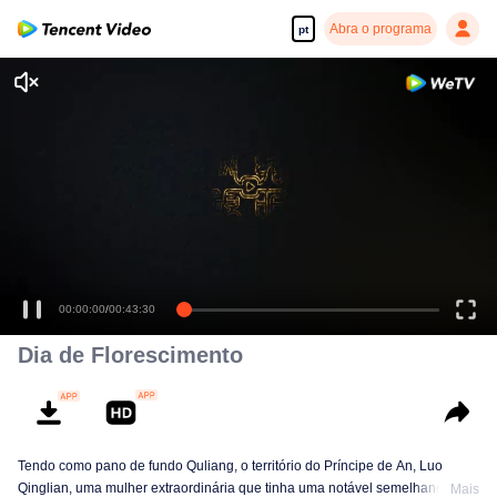
Abra o programa
pt
00:00:00
/
00:43:30
Dia de Florescimento
Tendo como pano de fundo Quliang, o território do Príncipe de An, Luo
Qinglian, uma mulher extraordinária que tinha uma notável semelhança com
Mais