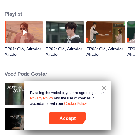
"velhos amantes" se reencontram em meio à névoa de dúvidas sobre seu
relacionamento passado.
Playlist
VIP
VIP
EP01: Olá, Atirador
EP02: Olá, Atirador
EP03: Olá, Atirador
EP0
Afiado
Afiado
Afiado
Afi
Você Pode Gostar
By using the website, you are agreeing to our
Amor Eterno
Privacy Policy
and the use of cookies in
accordance with our
Cookie Policy.
Accept
As Beautiful As You
Abra o programa