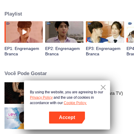
"destino" os fizer se encontrarem novamente.
Playlist
VIP
VIP
EP1: Engrenagem
EP2: Engrenagem
EP3: Engrenagem
EP4
Branca
Branca
Branca
Bra
Você Pode Gostar
By using the website, you are agreeing to our
O Rapaz de Bangkok (versão para TV)
Privacy Policy
and the use of cookies in
accordance with our
Cookie Policy.
Accept
Síndrome do Amor
Abra o programa