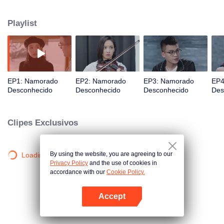
passar por uma avalanche e está prestes a se casar com o seu misterioso
noivo empresário que se afasta e se aproxima dela constantemente.
Playlist
EP1: Namorado
EP2: Namorado
EP3: Namorado
EP4
Desconhecido
Desconhecido
Desconhecido
Des
Clipes Exclusivos
By using the website, you are agreeing to our
Loading…
Privacy Policy
and the use of cookies in
accordance with our
Cookie Policy.
Accept
Abra o programa