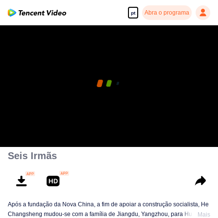
Abra o programa
pt
Seis Irmãs
Após a fundação da Nova China, a fim de apoiar a construção socialista, He
Changsheng mudou-se com a família de Jiangdu, Yangzhou, para Huainan,
Mais