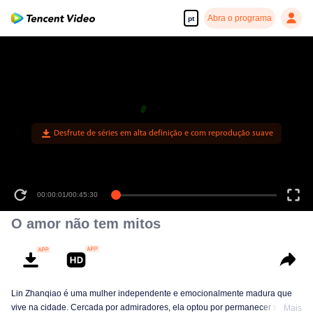
Abra o programa
pt
Desfrute de séries em alta definição e com reprodução suave
00:00:01
/
00:45:30
O amor não tem mitos
Lin Zhanqiao é uma mulher independente e emocionalmente madura que
vive na cidade. Cercada por admiradores, ela optou por permanecer solteira
Mais