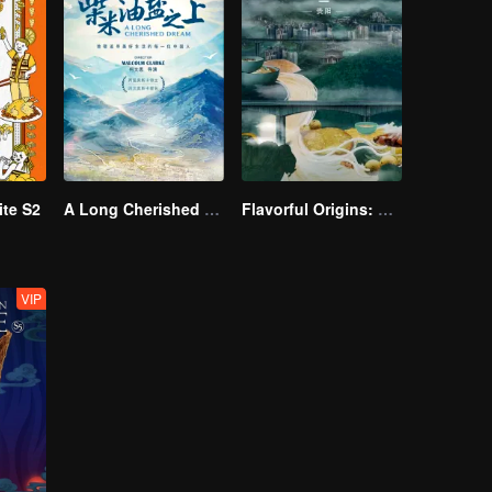
te S2
A Long Cherished Dream
Flavorful Origins: Gui Yang
VIP