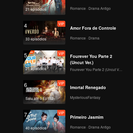
Romance · Drama Antigo
21 episódios
VIP
9.澳门猪扒包 腾讯版
4
Amor Fora de Controle
_09
Romance · Drama
33 episódios
VIP
10.江苏南京皮肚面_10
5
Fourever You Parte 2
(Uncut Ver.)
25 episódios
Fourever You Parte 2 (Uncut Ver.)
VIP
11.湖南洪江鸭子粉_11
6
Imortal Renegado
MysteriousFantasy
Saiu até o Ep152
VIP
12.河南安阳 筲灌肠_12
7
Primeiro Jasmim
Romance · Drama Antigo
40 episódios