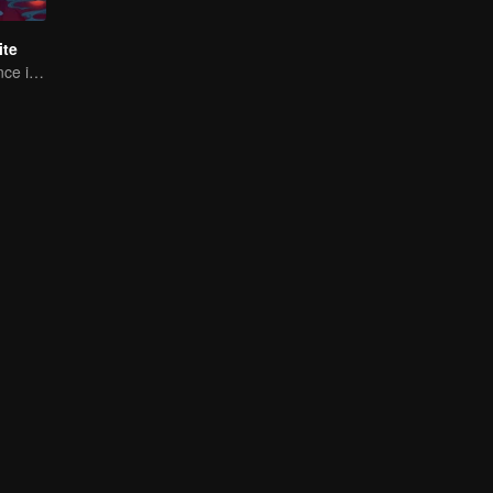
ite
A Subtle Fragrance in Flavor