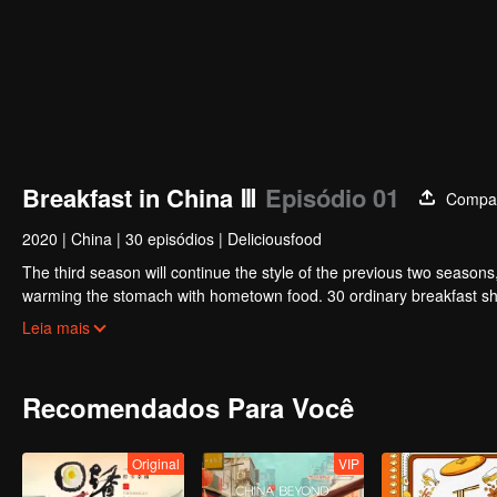
Breakfast in China Ⅲ
Episódio 01
Compar
2020
|
China
|
30 episódios
|
Deliciousfood
The third season will continue the style of the previous two seasons
warming the stomach with hometown food. 30 ordinary breakfast sho
ordinary life has bitter tears, but the arrival of comfort is equally o
Leia mais
Recomendados Para Você
Original
VIP