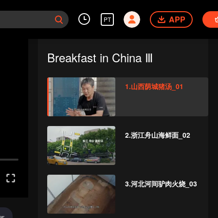
APP
PT
Breakfast in China Ⅲ
1.山西荫城猪汤_01
2.浙江舟山海鲜面_02
3.河北河间驴肉火烧_03