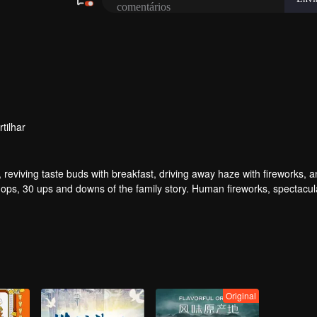
tilhar
, reviving taste buds with breakfast, driving away haze with fireworks, 
ps, 30 ups and downs of the family story. Human fireworks, spectacul
verwhelming. Please believe that the sun will rise tomorrow.
Original