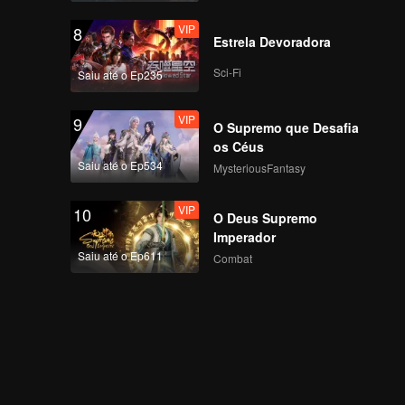
VIP
13浙江嵊州汤包_13
8
Estrela Devoradora
Sci-Fi
Saiu até o Ep235
VIP
14.河南洛阳驴肉_14
9
O Supremo que Desafia
os Céus
Saiu até o Ep534
MysteriousFantasy
VIP
15.福建永安 阿歪粿条
10
O Deus Supremo
_15
Imperador
Saiu até o Ep611
Combat
16.山东曲阜羊肉泡粥
_16
浙江温岭嵌糕_17