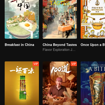
Breakfast in China
China Beyond Tastes
Once Upon a Bi
Flavor Exploration Journey of Chen Xiaoqing
VIP
VIP