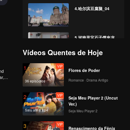
4.哈尔滨豆腐脑_04
5.河南灵宝石子馍夹凉
粉_05
Vídeos Quentes de Hoje
VIP
6.安徽亳州牛肉馍_06
1
Flores de Poder
and
ar,
Romance · Drama Antigo
36 episódios
VIP
7.陕西渭南 豆腐泡_07
2
Seja Meu Player 2 (Uncut
Ver.)
Saiu até o Ep4
Seja Meu Player 2
VIP
8.甘肃张掖牛肉小饭_08
3
Renascimento da Fênix