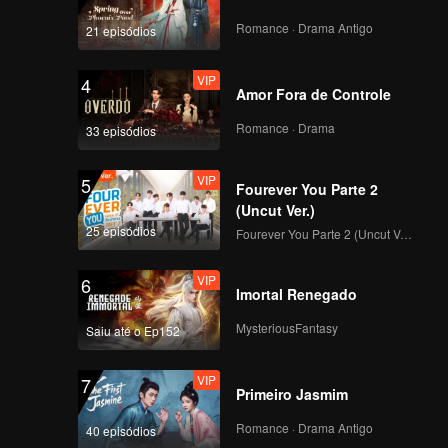
Romance · Drama Antigo
21 episódios
VIP
4
Amor Fora de Controle
Romance · Drama
33 episódios
VIP
5
Fourever You Parte 2
(Uncut Ver.)
25 episódios
Fourever You Parte 2 (Uncut Ver.)
VIP
6
Imortal Renegado
MysteriousFantasy
Saiu até o Ep152
VIP
7
Primeiro Jasmim
Romance · Drama Antigo
40 episódios