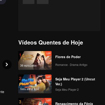
Vídeos Quentes de Hoje
VIP
1
Flores de Poder
Romance · Drama Antigo
36 episódios
VIP
2
Seja Meu Player 2 (Uncut
Ver.)
Saiu até o Ep4
Seja Meu Player 2
nte
VIP
3
Renascimento da Fênix