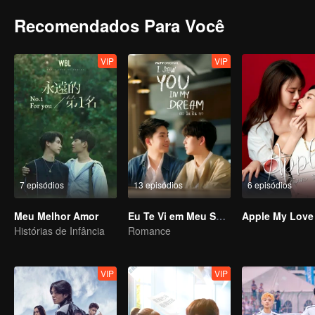
Recomendados Para Você
VIP
VIP
7 episódios
13 episódios
6 episódios
Meu Melhor Amor
Eu Te Vi em Meu Sonho
Apple My Love
Histórias de Infância
Romance
VIP
VIP