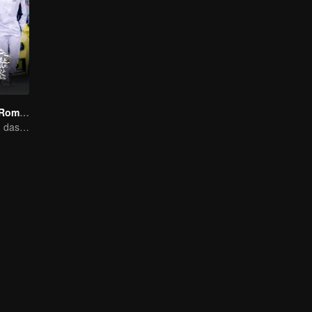
Corrida para o Romance
O amor vai além das fronteiras, a Glory United como parceira