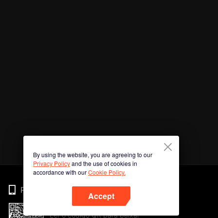
By using the website, you are agreeing to our
Privacy Policy
and the use of cookies in
accordance with our
Cookie Policy.
Phone
Accept
Ler o código QR para baixar