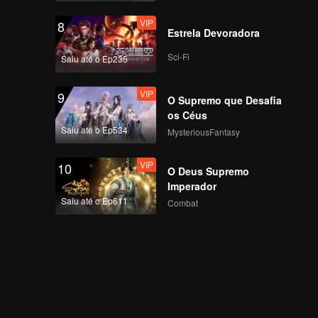
VIP
8
Estrela Devoradora
Sci-Fi
Saiu até o Ep235
VIP
9
O Supremo que Desafia
os Céus
Saiu até o Ep534
MysteriousFantasy
VIP
10
O Deus Supremo
Imperador
Saiu até o Ep611
Combat