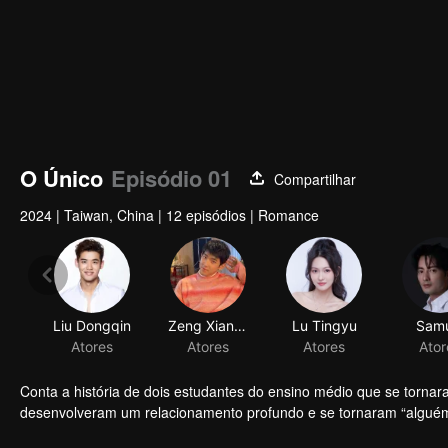
O Único
Episódio 01
Compartilhar
2024
|
Taiwan, China
|
12 episódios
|
Romance
Liu Dongqin
Zeng Xiangzhen
Lu Tingyu
Samu
Atores
Atores
Atores
Ator
Conta a história de dois estudantes do ensino médio que se torna
desenvolveram um relacionamento profundo e se tornaram “alguém