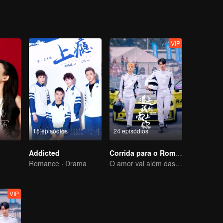
VIP
15 episódios
24 episódios
Addicted
Corrida para o Romance
Romance · Drama
O amor vai além das fronteiras, a Glory United como parceira
VIP