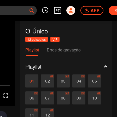
APP
PT
O Único
12 episódios
VIP
Playlist
Erros de gravação
Playlist
VIP
VIP
VIP
VIP
01
02
03
04
05
VIP
VIP
VIP
VIP
VIP
06
07
08
09
10
VIP
VIP
11
12