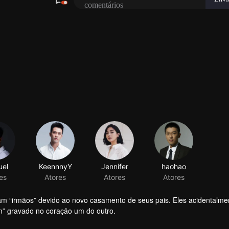
el
KeennnyY
Jennifer
haohao
es
Atores
Atores
Atores
ram “irmãos” devido ao novo casamento de seus pais. Eles acidentalme
” gravado no coração um do outro.