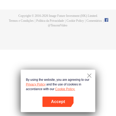
的一切，在悬崖之下，他偶获神秘黑铁剑，此剑暗藏神功，竟助他炼成无上武
道。因实力不足，他决定先拜入九阳武府，待实力成熟后再行复仇，不料武府
长老却是莫森的大伯，林天内外交困，危机重重。林天开始低调行事，苦修武
Copyright © 2016-
2026
Image Future Investment (HK) Limited.
道，精修符阵之法，暗中出城历练，战赤面鬼，杀百足兽，夺血魂花，奇遇不
Termos e Condições
|
Política da Privacidade
|
Cookie Policy
|
Comentários
|
断。他的实力飞速增长，萧莫两家却仍不知悔改，埋伏、暗杀，甚至发动全家
@
TencentVideo
势力进山围剿，而林天神功大成，自以一剑破之。且看少年林天如何喋血复
仇，历经磨难，终成神王，一统十方之天界！
By using the website, you are agreeing to our
Privacy Policy
and the use of cookies in
accordance with our
Cookie Policy.
Accept
Abra o programa