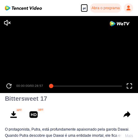
Abra o programa
pt
00:00:00
/
00:28:57
Bittersweet 17
O protagonista, Putra, está profundamente apaixonado pela garota Dawai.
Quando Putra descobre que Dawai é uma entidade imortal, ele fica em
Mais