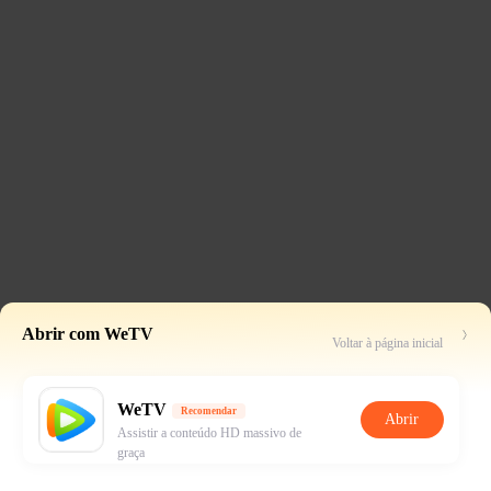
Abrir com WeTV
Voltar à página inicial
WeTV
Recomendar
Abrir
Assistir a conteúdo HD massivo de
graça