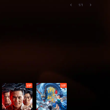
1
/
1
VIP
VIP