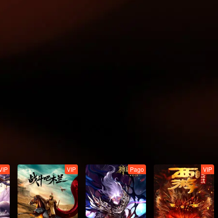
VIP
VIP
Pago
VIP