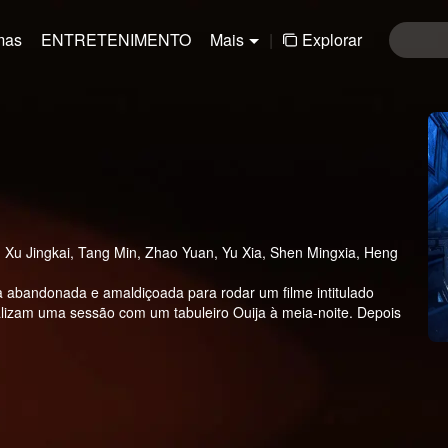
mas
ENTRETENIMENTO
Mais
|
Explorar
 Xu Jingkai, Tang Min, Zhao Yuan, Yu Xia, Shen Mingxia, Heng
 abandonada e amaldiçoada para rodar um filme intitulado
alizam uma sessão com um tabuleiro Ouija à meia-noite. Depois
maneiras bizarras e trágicas, um após o outro. A atriz principal,
 ver fantasmas, vê um fantasma de verdade. Alguém da equipe
 amaldiçoados, e todos começam a entrar em pânico.