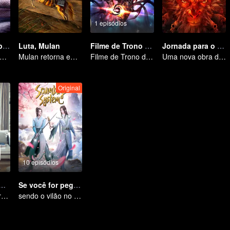
1 episódios
Registo da Serpente Espiritual no Pesadelo
Luta, Mulan
Filme de Trono de Selo: O Deus sem Coroa
Jornada para o oeste: Helltown do Céu
ente Caminhante dos Sonhos e o Passado do Imortal da Espada
Mulan retorna em armadura e causa destruição
Filme de Trono de Selo: O Deus sem Coroa
Uma nova obra de fantasia baseada no universo de "Jornada ao Oeste" está chegando.
Original
10 episódios
 Head On My Shoulder (Eng Dub)
Se você for pego no livro
It was adapted from the same series of novels as "A Love so Beautiful"
sendo o vilão no mundo do livro