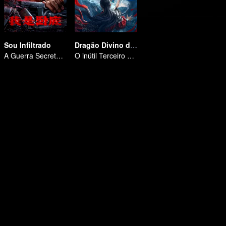
Sou Infiltrado
Dragão Divino do Vasto Mar
A Guerra Secreta de Collin Chou
O inútil Terceiro Príncipe do Clã do Dragão contra-ataca