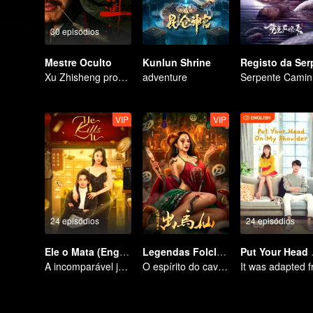
30 episódios
Mestre Oculto
Kunlun Shrine
Xu Zhisheng provoca uma tempestade hilariante no mundo marcial
adventure
Serp
VIP
VIP
24 episódios
24 episódios
Ele o Mata (English Ver.)
Legendas Folclóricas de Chu Maxian
Put Your
A incomparável jornada do médico divino pelo mundo
O espírito do cavalo sacrifica uma jovem em busca da imortalidade.