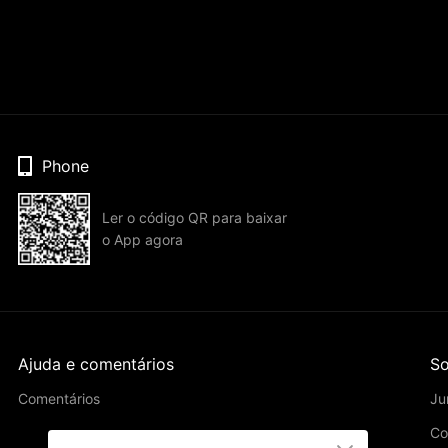
Phone
Ler o código QR para baixar
o App agora
Ajuda e comentários
So
Comentários
Ju
Co