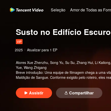
Seleção
Amor de Todas as For
Susto no Edifício Escuro
VIP
2025
Atualizar para
1
EP
Atores
Xue Zhenzhu, Song Yu, Su Su, Zhang Hui, Li Kailong,
Yue, Wang Zhigang
Breve introdução
:
Uma equipe de filmagem chega a uma vila
Maldição de Sangue. Conforme exigido pelo roteiro, eles re
disso, todos que participaram do ritual começam a morrer de 
Ouyang Xiaotong, que possui a habilidade sobrenatural de
suspeita que eles irritaram o tabuleiro Ouija e agora estão
Assistir
Compartilhar