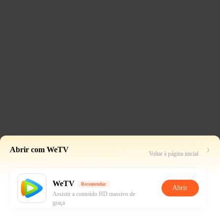
Abrir com WeTV
Voltar à página inicial
WeTV
Recomendar
Abrir
Assistir a conteúdo HD massivo de
graça