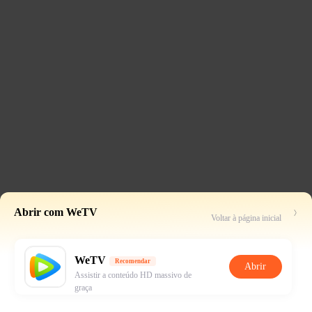
Abrir com WeTV
Voltar à página inicial
WeTV
Recomendar
Abrir
Assistir a conteúdo HD massivo de
graça