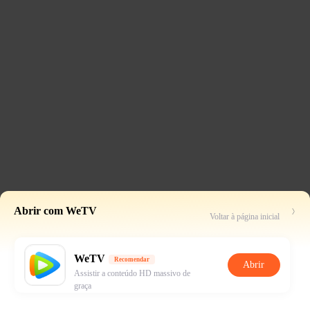
Abrir com WeTV
Voltar à página inicial
WeTV
Recomendar
Abrir
Assistir a conteúdo HD massivo de
graça