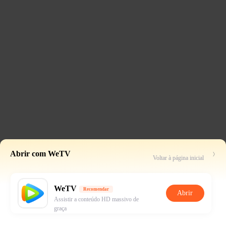
Abrir com WeTV
Voltar à página inicial
WeTV
Recomendar
Abrir
Assistir a conteúdo HD massivo de
graça