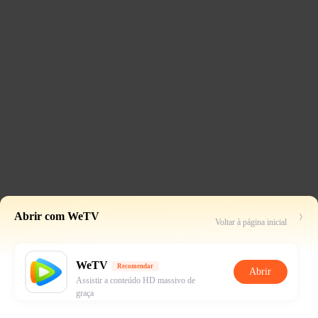
Abrir com WeTV
Voltar à página inicial
WeTV
Recomendar
Abrir
Assistir a conteúdo HD massivo de
graça