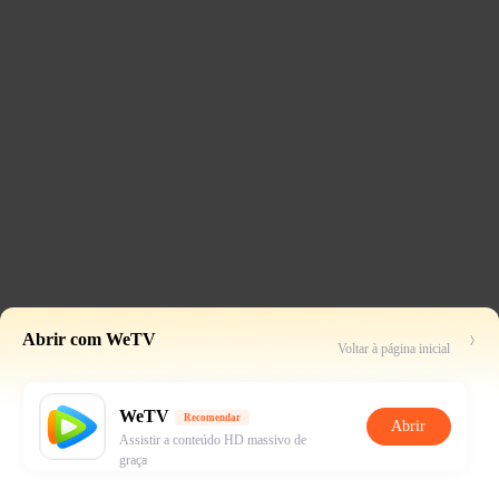
Abrir com WeTV
Voltar à página inicial
WeTV
Recomendar
Abrir
Assistir a conteúdo HD massivo de
graça