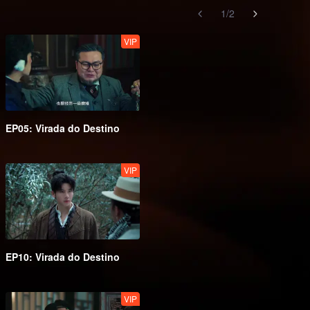
1
/
2
VIP
EP05: Virada do Destino
VIP
EP10: Virada do Destino
VIP