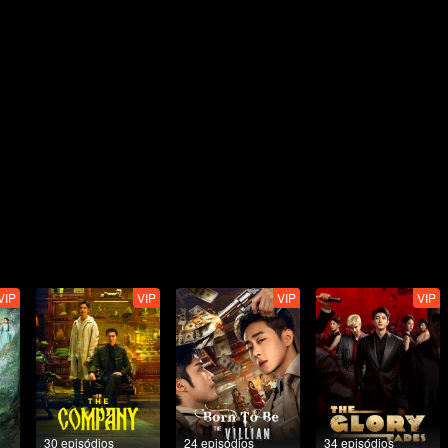
VIP
VIP
VIP
VIP
30 episódios
24 episódios
34 episódios