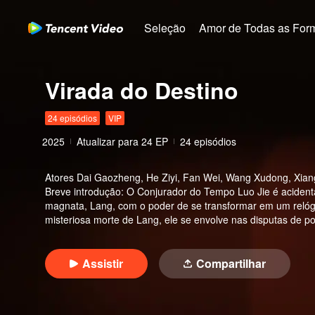
Seleção
Amor de Todas as For
Virada do Destino
24 episódios
VIP
2025
Atualizar para
24
EP
24 episódios
Atores
Dai Gaozheng, He Ziyi, Fan Wei, Wang Xudong, Xian
Breve introdução
:
O Conjurador do Tempo Luo Jie é acidenta
magnata, Lang, com o poder de se transformar em um relóg
misteriosa morte de Lang, ele se envolve nas disputas de p
peculiar Qi, e se vê caçado por múltiplas facções. Luo Jie f
profundamente ligado à Uma Palavra de Humildade e a uma c
Assistir
Compartilhar