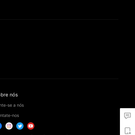
bre nós
nte-se a nós
ntate-nos