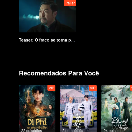
Trailer
Teaser: O fraco se torna poderoso, e uma única palavra interrompe a tempestade! | Virada do Destino
Recomendados Para Você
VIP
VIP
22 episódios
24 episódios
24 episódios