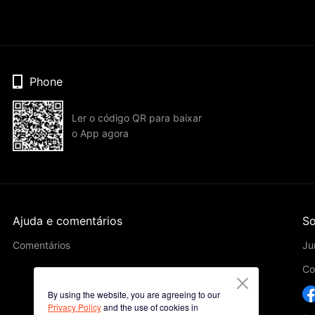
Phone
Ler o código QR para baixar
o App agora
Ajuda e comentários
So
Comentários
Ju
Co
By using the website, you are agreeing to our
Privacy Policy
and the use of cookies in