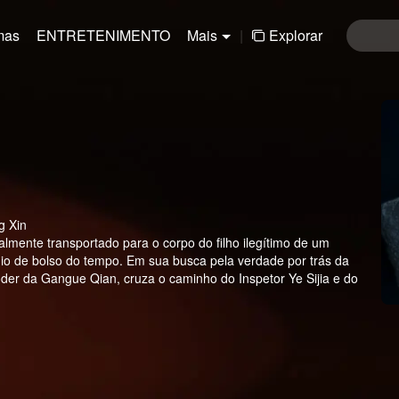
mas
ENTRETENIMENTO
Mais
|
Explorar
g Xin
lmente transportado para o corpo do filho ilegítimo de um
io de bolso do tempo. Em sua busca pela verdade por trás da
oder da Gangue Qian, cruza o caminho do Inspetor Ye Sijia e do
inalmente descobre que o cérebro por trás de tudo está
atástrofe iminente...