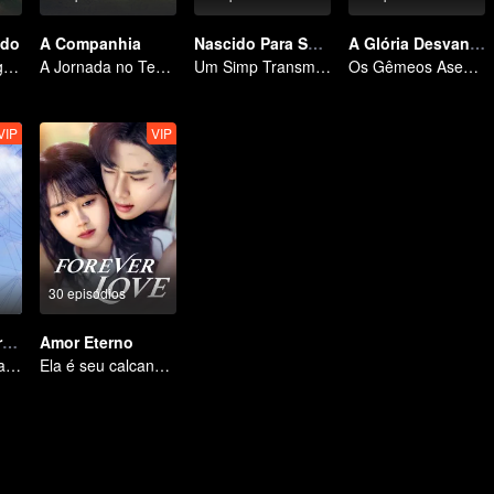
ado
A Companhia
Nascido Para Ser o Vilão
A Glória Desvanece
Unidos pela Vingança, Entrelaçados pelo Destino
A Jornada no Tempo de Gao Weiguang e Liang Jingkang
Um Simp Transmigra: As Beldades Tomam a Iniciativa
Os Gêmeos Ases, Jin Han e Zhou Junwei, Conquistam o Reino
VIP
VIP
30 episódios
Meu Querido Professor
Amor Eterno
O professor volta ao campus como estudante.
Ela é seu calcanhar de Aquiles e sua armadura