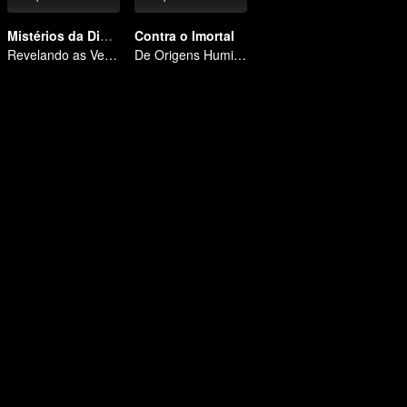
Mistérios da Dinastia Tang
Contra o Imortal
Revelando as Verdades Sombrias na Era Dourada de Chang'an
De Origens Humildes a Matador de Imortais: Uma Jornada de Vingança Implacável