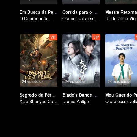
Em Busca da Pedra da Alma
Corrida para o Romance
Mestre Retorn
O Dobrador de Mentes, De Ninguém a Soberano
O amor vai além das fronteiras, a Glory United como parceira
VIP
VIP
24 episódios
24 episódios
24 episódios
Segredo da Pérola Perdida
Blade's Dance with You
Xiao Shunyao Caça Tesouros para Quebrar a Maldição de Sangue
Drama Antigo