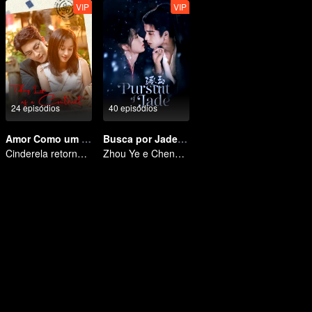
VIP
VIP
24 episódios
40 episódios
Amor Como um Contrato
Busca por Jade (Versão em Inglês)
Cinderela retorna à alta sociedade e encontra o amor com o presidente
Zhou Ye e Cheng Lei, os jovens generais que protegem o país