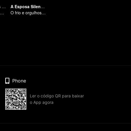
As Beautiful As You
A Esposa Silenciosa
Tan Songyun and Xu Kai join forces in the workplace
O frio e orgulhoso CEO persegue sua doce esposa muda
Phone
Ler o código QR para baixar
o App agora