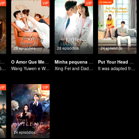
VIP
VIP
VIP
28 episódios
28 episódios
24 episódios
Case Comigo Novamente
O Amor Que Me Dá
Minha pequena felicidade
Put Your Head On My Shoulder (Eng Dub)
A herdeira e o sósia de seu falecido marido
Wang Yuwen e Wang Ziqi trabalham novamente como um casal
Xing Fei and Daddi Tang's sweet love story.
It was adapted from the same series of novels as "A Love so Beautiful"
VIP
VIP
24 episódios