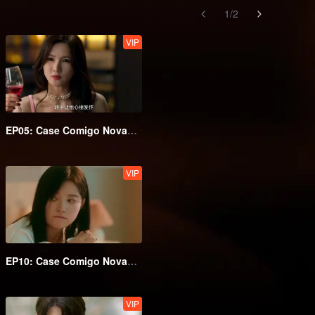
1
/
2
VIP
EP05: Case Comigo Novamente (English Ver.)
VIP
EP10: Case Comigo Novamente
VIP