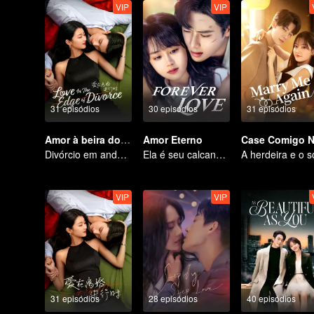
VIP
VIP
31 episódios
30 episódios
31 episódios
Amor à beira do divórcio
Amor Eterno
Divórcio em andamento, paixão no momento certo
Ela é seu calcanhar de Aquiles e sua armadura
VIP
VIP
31 episódios
28 episódios
40 episódios