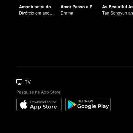
Amor à beira do divórcio
Amor Passo a Passo
Divórcio em andamento, paixão no momento certo
Drama
TV
Pesquise na App Store