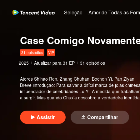
Seleção
Amor de Todas as For
Case Comigo Novamente 
31 episódios
VIP
2025
Atualizar para
31
EP
31 episódios
Atores
Shihao Ren, Zhang Chuhan, Bochen Yi, Pan Ziyan
Breve introdução
:
Para salvar a difícil marca de joias chine
influenciador de celebridades Lu Yi. À medida que trabalh
a surgir. Mas quando Chuxia descobre a verdadeira identida
verdade chocante por trás de sua suposta morte em um acid
Assistir
Compartilhar