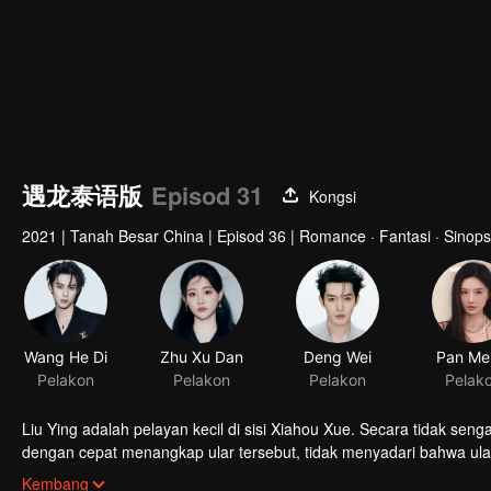
遇龙泰语版
Episod 31
Kongsi
2021
|
Tanah Besar China
|
Episod 36
|
Romance · Fantasi · Sinops
Wang He Di
Zhu Xu Dan
Deng Wei
Pan Me
Pelakon
Pelakon
Pelakon
Pelak
Liu Ying adalah pelayan kecil di sisi Xiahou Xue. Secara tidak sen
dengan cepat menangkap ular tersebut, tidak menyadari bahwa ular
seribu tahun, bernama Yuchi Longyan. Yuchi Longyan meninggalkan 
Kembang