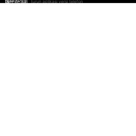
turun aplikasi versi telefon
bimbit!
Bantuan dan Maklum Balas
Te
Cadangan dan maklum balas
Se
Hu
Al
ted.