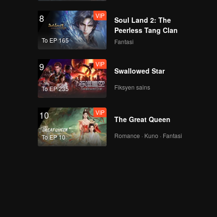
VIP
8
Soul Land 2: The
Peerless Tang Clan
To EP 165
Fantasi
VIP
9
Swallowed Star
Fiksyen sains
To EP 235
VIP
10
The Great Queen
Romance · Kuno · Fantasi
To EP 10