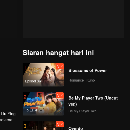
Siaran hangat hari ini
VIP
1
Blossoms of Power
Romance · Kuno
Episod 36
VIP
2
Be My Player Two (Uncut
ver.)
To EP 4
Be My Player Two
 Liu Ying
 selama
VIP
3
g peduli
Overdo