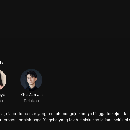
is
iye
Zhu Zan Jin
on
Pelakon
gaja, dia bertemu ular yang hampir mengejutkannya hingga terkejut, dan
 tersebut adalah naga Yingshe yang telah melakukan latihan spiritual
Liu Ying dengan rasa terima kasih, tetapi sayangnya, Xiahou Xue yan