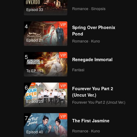
n Yuchi
u, Yuchi
Romance · Sinopsis
Episod 33
adaan
tersebut
VIP
4
Spring Over Phoenix
Pond
Episod 21
Romance · Kuno
VIP
5
Renegade Immortal
Fantasi
To EP 153
VIP
6
Fourever You Part 2
(Uncut Ver.)
Episod 25
Fourever You Part 2 (Uncut Ver.)
VIP
7
The First Jasmine
Romance · Kuno
Episod 40