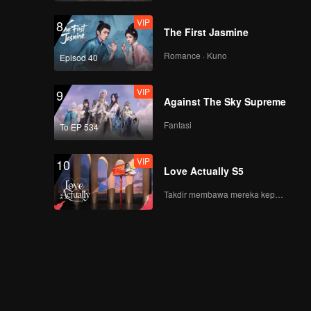
VIP
8
The First Jasmine
Romance · Kuno
Episod 40
VIP
9
Against The Sky Supreme
Fantasi
To EP 534
VIP
10
Love Actually S5
Takdir membawa mereka kepada cinta yang tulus!