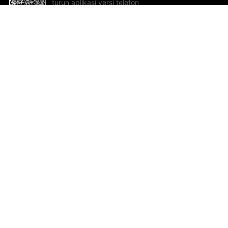
turun aplikasi versi telefon
bimbit!
Bantuan dan Maklum Balas
Te
Cadangan dan maklum balas
Se
Hu
Al
ted.