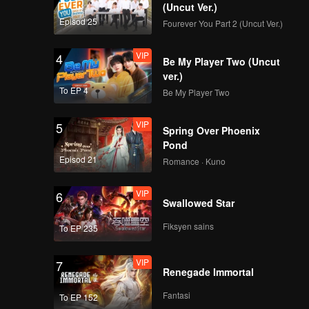
n Yuchi
(Uncut Ver.)
u, Yuchi
Episod 25
Fourever You Part 2 (Uncut Ver.)
adaan
tersebut
VIP
4
Be My Player Two (Uncut
ver.)
To EP 4
Be My Player Two
VIP
5
Spring Over Phoenix
Pond
Episod 21
Romance · Kuno
VIP
6
Swallowed Star
Fiksyen sains
To EP 235
VIP
7
Renegade Immortal
Fantasi
To EP 152