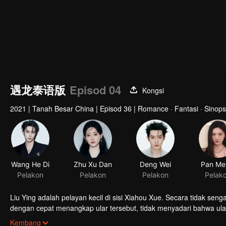
遇龙泰语版
Episod 04
Kongsi
2021
|
Tanah Besar China
|
Episod 36
|
Romance · Fantasi · Sinops
Wang He Di
Zhu Xu Dan
Deng Wei
Pan Me
Pelakon
Pelakon
Pelakon
Pelak
Liu Ying adalah pelayan kecil di sisi Xiahou Xue. Secara tidak sen
dengan cepat menangkap ular tersebut, tidak menyadari bahwa ular
seribu tahun, bernama Yuchi Longyan. Yuchi Longyan meninggalkan 
Kembang