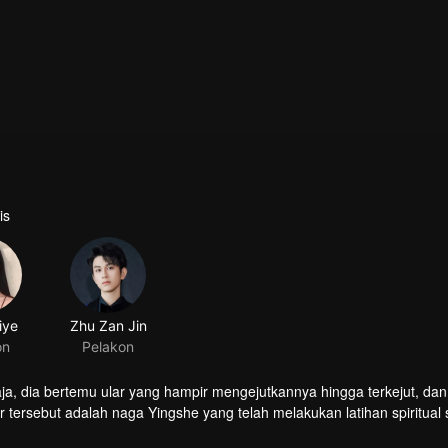
is
iye
Zhu Zan Jin
on
Pelakon
gaja, dia bertemu ular yang hampir mengejutkannya hingga terkejut, dan
 tersebut adalah naga Yingshe yang telah melakukan latihan spiritual
Liu Ying dengan rasa terima kasih, tetapi sayangnya, Xiahou Xue yan