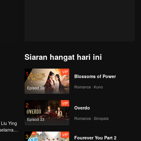
Siaran hangat hari ini
VIP
1
Blossoms of Power
Romance · Kuno
Episod 36
VIP
2
Overdo
Romance · Sinopsis
Episod 33
 Liu Ying
 selama
VIP
3
g peduli
Fourever You Part 2