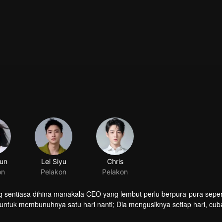
jun
Lei Siyu
Chris
on
Pelakon
Pelakon
g sentiasa dihina manakala CEO yang lembut perlu berpura-pura seper
untuk membunuhnya satu hari nanti; Dia mengusiknya setiap hari, cub
n romantis ini, mari kita lihat siapa yang akan menang di dalam per