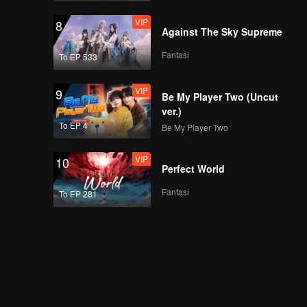
VIP
8
Against The Sky Supreme
Fantasi
To EP 533
VIP
9
Be My Player Two (Uncut
ver.)
To EP 4
Be My Player Two
VIP
10
Perfect World
Fantasi
To EP 281