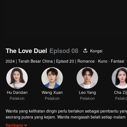
The Love Duel
Episod 08
Kongsi
2024
|
Tanah Besar China
|
Episod 23
|
Romance · Kuno · Fantasi
Hu Dandan
Wang Xuan
Leo Yang
Cha Zi
Pelakon
Pelakon
Pelakon
Pelak
Wanita yang kelihatan dingin perlu berlakon sebagai pembantu yan
seorang putera yang kejam. Wanita mengasah belati setiap malam 
menaklukkan hatinya. Dalam perlawanan cinta yang menghiburkan da
Kembang