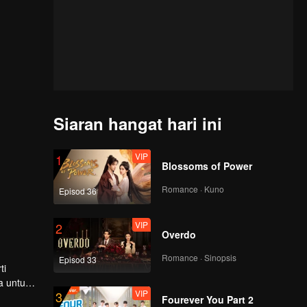
Siaran hangat hari ini
VIP
1
Blossoms of Power
Romance · Kuno
Episod 36
VIP
2
Overdo
Romance · Sinopsis
Episod 33
ti
a untuk
VIP
3
maininan
Fourever You Part 2