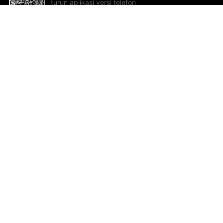
turun aplikasi versi telefon
bimbit!
Bantuan dan Maklum Balas
Te
Cadangan dan maklum balas
Se
Hu
Al
ted.