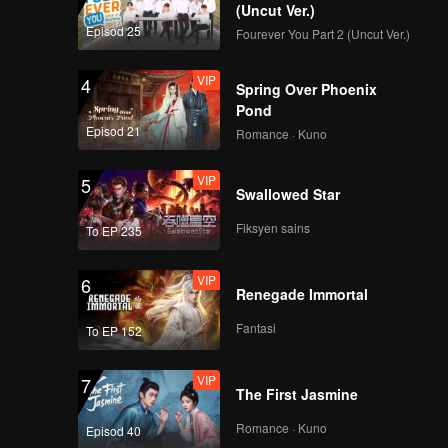
(Uncut Ver.)
Episod 25
Fourever You Part 2 (Uncut Ver.)
VIP
4
Spring Over Phoenix
Pond
Episod 21
Romance · Kuno
VIP
5
Swallowed Star
Fiksyen sains
To EP 235
VIP
6
Renegade Immortal
Fantasi
To EP 152
VIP
7
The First Jasmine
Romance · Kuno
Episod 40