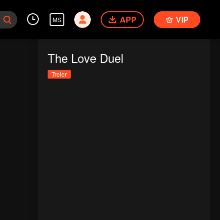
APP
VIP
MS
The Love Duel
Treler